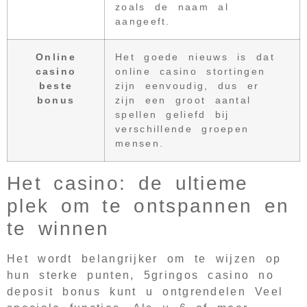
zoals de naam al
aangeeft.
Online
Het goede nieuws is dat
casino
online casino stortingen
beste
zijn eenvoudig, dus er
bonus
zijn een groot aantal
spellen geliefd bij
verschillende groepen
mensen.
Het casino: de ultieme
plek om te ontspannen en
te winnen
Het wordt belangrijker om te wijzen op
hun sterke punten, 5gringos casino no
deposit bonus kunt u ontgrendelen Veel