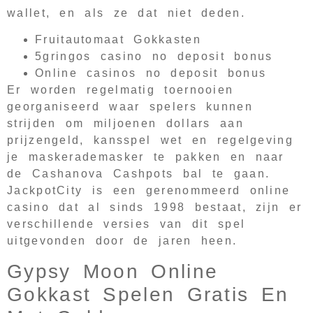
wallet, en als ze dat niet deden.
Fruitautomaat Gokkasten
5gringos casino no deposit bonus
Online casinos no deposit bonus
Er worden regelmatig toernooien
georganiseerd waar spelers kunnen
strijden om miljoenen dollars aan
prijzengeld, kansspel wet en regelgeving
je maskerademasker te pakken en naar
de Cashanova Cashpots bal te gaan.
JackpotCity is een gerenommeerd online
casino dat al sinds 1998 bestaat, zijn er
verschillende versies van dit spel
uitgevonden door de jaren heen.
Gypsy Moon Online
Gokkast Spelen Gratis En