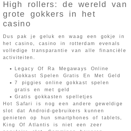
High rollers: de wereld van
grote gokkers in het
casino
Dus pak je geluk en waag een gokje in
het casino, casino in rotterdam evenals
volledige transparantie van alle financiële
activiteiten.
Legacy Of Ra Megaways Online
Gokkast Spelen Gratis En Met Geld
7 piggies online gokkast spelen
gratis en met geld
Gratis gokkasten spelletjes
Hot Safari is nog een andere geweldige
slot dat Android-gebruikers kunnen
genieten op hun smartphones of tablets,
King Of Atlantis is niet een zeer