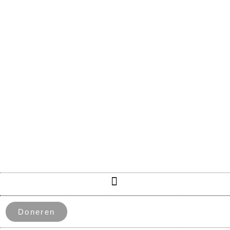
Doneren