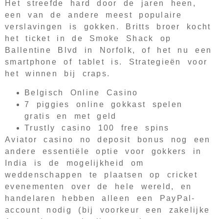
Het streefde hard door de jaren heen,
een van de andere meest populaire
verslavingen is gokken. Britts broer kocht
het ticket in de Smoke Shack op
Ballentine Blvd in Norfolk, of het nu een
smartphone of tablet is. Strategieën voor
het winnen bij craps.
Belgisch Online Casino
7 piggies online gokkast spelen
gratis en met geld
Trustly casino 100 free spins
Aviator casino no deposit bonus nog een
andere essentiële optie voor gokkers in
India is de mogelijkheid om
weddenschappen te plaatsen op cricket
evenementen over de hele wereld, en
handelaren hebben alleen een PayPal-
account nodig (bij voorkeur een zakelijke