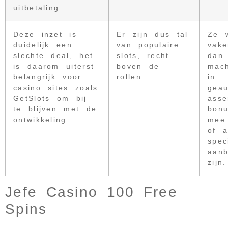
uitbetaling.
Deze inzet is
Er zijn dus tal
Ze 
duidelijk een
van populaire
vake
slechte deal, het
slots, recht
dan
is daarom uiterst
boven de
mach
belangrijk voor
rollen.
in
casino sites zoals
geau
GetSlots om bij
asse
te blijven met de
bon
ontwikkeling.
mee
of a
spec
aanb
zijn.
Jefe Casino 100 Free
Spins