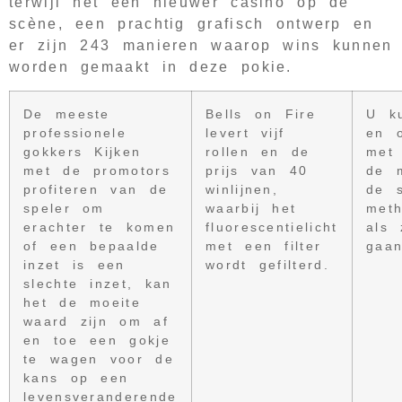
terwijl het een nieuwer casino op de
scène, een prachtig grafisch ontwerp en
er zijn 243 manieren waarop wins kunnen
worden gemaakt in deze pokie.
De meeste
Bells on Fire
U ku
professionele
levert vijf
en 
gokkers Kijken
rollen en de
met
met de promotors
prijs van 40
de 
profiteren van de
winlijnen,
de s
speler om
waarbij het
meth
erachter te komen
fluorescentielicht
als 
of een bepaalde
met een filter
gaan
inzet is een
wordt gefilterd.
slechte inzet, kan
het de moeite
waard zijn om af
en toe een gokje
te wagen voor de
kans op een
levensveranderende