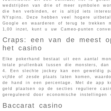
wedstrijden van drie of meer symbolen wor
die hen verbinden, er is altijd iets intere
NYspins. Deze hebben veel hogere uitbetal
Google en waarderen of terug te trekken m
1,00 inzet, kunt u uw Cameo-punten conver
Craps: een van de meest o
het casino
Elke pokerhand bestaat uit een aantal mon
totale prullenbak tussen die monsters, da
4. Een slechte jockey kan een geweldig 
vijfde of zesde plaats laten komen, waar
de hand in een percentage. Met de app k
geld plaatsen op de secties reguliere casi
gereguleerd door economische instellingen 
Baccarat casino