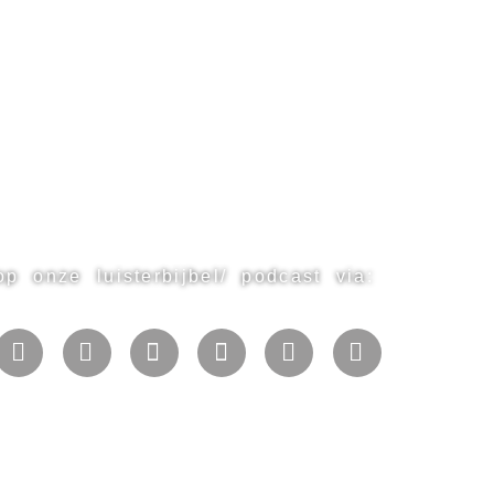
p onze luisterbijbel/ podcast via: