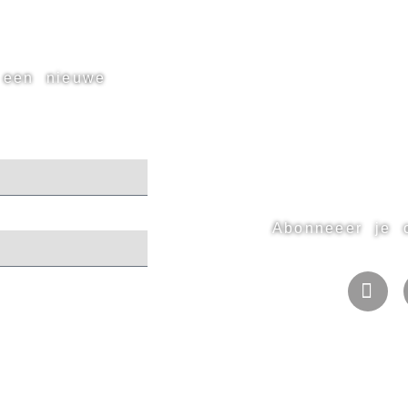
 een nieuwe
Abonneeer je o