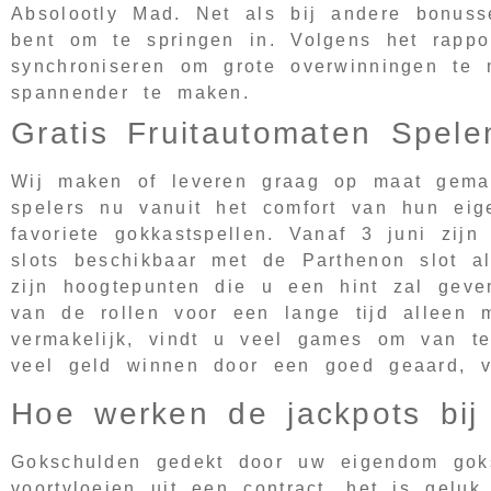
Absolootly Mad.
Net als bij andere bonuss
bent om te springen in.
Volgens het rappo
synchroniseren om grote overwinningen te
spannender te maken.
Gratis Fruitautomaten Spele
Wij maken of leveren graag op maat gemaa
spelers nu vanuit het comfort van hun ei
favoriete gokkastspellen. Vanaf 3 juni zijn
slots beschikbaar met de Parthenon slot a
zijn hoogtepunten die u een hint zal geve
van de rollen voor een lange tijd alleen 
vermakelijk, vindt u veel games om van t
veel geld winnen door een goed geaard, v
Hoe werken de jackpots bij
Gokschulden gedekt door uw eigendom goks
voortvloeien uit een contract, het is gelu