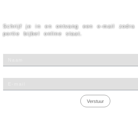
Schrijf je in en ontvang een e-mail zodra
portie bijbel online staat.
Naam
E-mail
Verstuur