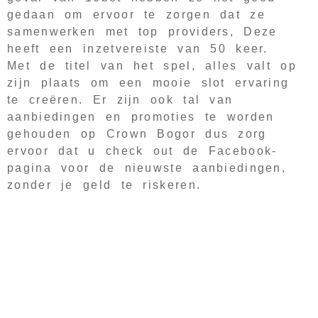
gedaan om ervoor te zorgen dat ze
samenwerken met top providers, Deze
heeft een inzetvereiste van 50 keer.
Met de titel van het spel, alles valt op
zijn plaats om een mooie slot ervaring
te creëren.
Er zijn ook tal van
aanbiedingen en promoties te worden
gehouden op Crown Bogor dus zorg
ervoor dat u check out de Facebook-
pagina voor de nieuwste aanbiedingen,
zonder je geld te riskeren.