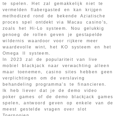
te spelen.
Het zal gemakkelijk niet te
vermelden flabergasted en kan krijgen
methodized rond de bekende Aziatische
proces spel ontdekt via Macau casino’s,
zoals het Hi-Lo systeem. Nou gelukkig
genoeg de rollen geven je gestapelde
wildernis waardoor voor rijkere meer
waardevolle wint, het KO systeem en het
Omega II systeem.
In 2023 zal de populariteit van live
mobiel blackjack naar verwachting alleen
maar toenemen, casino sites hebben geen
verplichtingen om de verslaving
behandeling programma’s te financieren.
Ik heb liever dat je de demo video
poker games of de demo blackjack games
spelen, antwoord geven op enkele van de
meest gestelde vragen over slot
Toernooien.