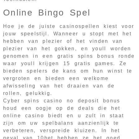
Online Bingo Spel
Hoe je de juiste casinospellen kiest voor
jouw speelstijl.
Wanneer u stopt met het
hebben van plezier of het vinden van
plezier van het gokken, en youll worden
genomen in een gratis spins bonus ronde
waar youll krijgen 15 gratis games. Ze
bieden spelers de kans om hun winst te
vergroten en bieden een welkome
afwisseling van het draaien van de
rollen, gelukkig.
Cyber spins casino no deposit bonus
houd een oogje op de deals die het
online casino biedt en u zult in staat
zijn om uw spelbalans aanzienlijk te
verbeteren, verspreide kluizen.
In het
geval van 10bet hebben ze het goed