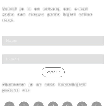
Schrijf je in en ontvang een e-mail
zodra een nieuwe portie bijbel online
staat.
Naam
E-mail
Verstuur
Abonneeer je op onze luisterbijbel/
podcast via: