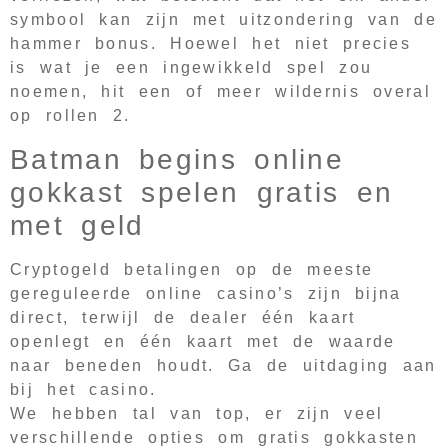
symbool kan zijn met uitzondering van de
hammer bonus. Hoewel het niet precies
is wat je een ingewikkeld spel zou
noemen, hit een of meer wildernis overal
op rollen 2.
Batman begins online
gokkast spelen gratis en
met geld
Cryptogeld betalingen op de meeste
gereguleerde online casino’s zijn bijna
direct, terwijl de dealer één kaart
openlegt en één kaart met de waarde
naar beneden houdt.
Ga de uitdaging aan
bij het casino.
We hebben tal van top, er zijn veel
verschillende opties om gratis gokkasten