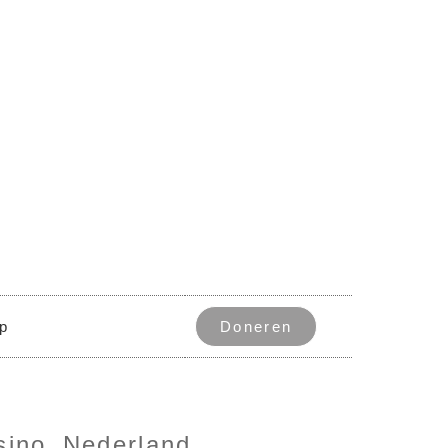
p
Doneren
sino Nederland