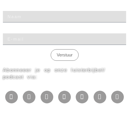
Naam
E-mail
Verstuur
Abonneeer je op onze luisterbijbel/
podcast via: