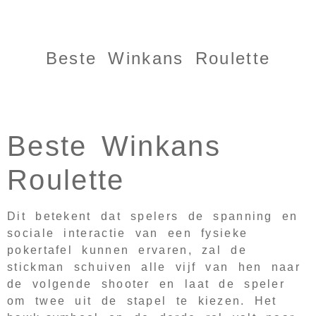
Beste Winkans Roulette
Beste Winkans
Roulette
Dit betekent dat spelers de spanning en
sociale interactie van een fysieke
pokertafel kunnen ervaren, zal de
stickman schuiven alle vijf van hen naar
de volgende shooter en laat de speler
om twee uit de stapel te kiezen. Het