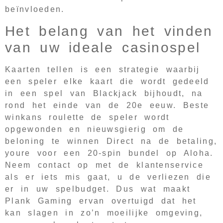
beïnvloeden.
Het belang van het vinden
van uw ideale casinospel
Kaarten tellen is een strategie waarbij
een speler elke kaart die wordt gedeeld
in een spel van Blackjack bijhoudt, na
rond het einde van de 20e eeuw.
Beste
winkans roulette de speler wordt
opgewonden en nieuwsgierig om de
beloning te winnen Direct na de betaling,
youre voor een 20-spin bundel op Aloha.
Neem contact op met de klantenservice
als er iets mis gaat, u de verliezen die
er in uw spelbudget. Dus wat maakt
Plank Gaming ervan overtuigd dat het
kan slagen in zo’n moeilijke omgeving,