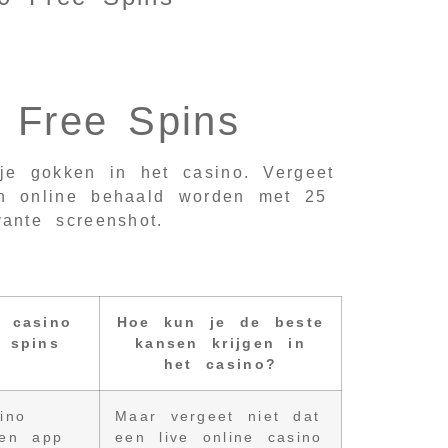
 Free Spins
je gokken in het casino. Vergeet
en online behaald worden met 25
vante screenshot.
 casino
Hoe kun je de beste
 spins
kansen krijgen in
het casino?
ino
Maar vergeet niet dat
ken app
een live online casino