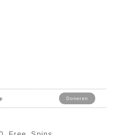
p
Doneren
0 Free Spins