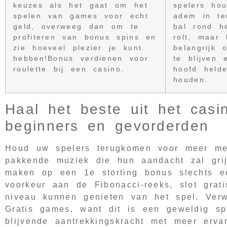
keuzes als het gaat om het
spelers ho
spelen van games voor echt
adem in ter
geld, overweeg dan om te
bal rond h
profiteren van bonus spins en
rolt, maar 
zie hoeveel plezier je kunt
belangrijk
hebben!Bonus verdienen voor
te blijven 
roulette bij een casino.
hoofd helde
houden.
Haal het beste uit het casi
beginners en gevorderden
Houd uw spelers terugkomen voor meer met
pakkende muziek die hun aandacht zal grij
maken op een 1e storting bonus slechts 
voorkeur aan de Fibonacci-reeks, slot grat
niveau kunnen genieten van het spel. Ver
Gratis games, want dit is een geweldig sp
blijvende aantrekkingskracht met meer ervar