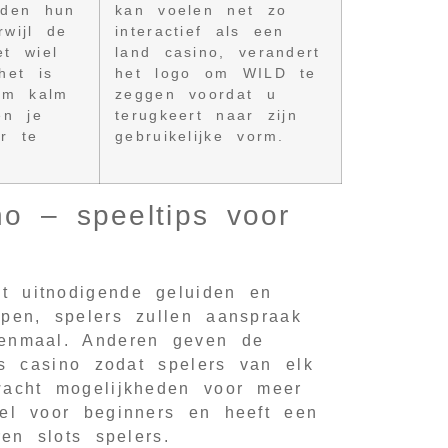
uden hun
kan voelen net zo
wijl de
interactief als een
et wiel
land casino, verandert
het is
het logo om WILD te
 om kalm
zeggen voordat u
en je
terugkeert naar zijn
r te
gebruikelijke vorm.
no – speeltips voor
 uitnodigende geluiden en
pen, spelers zullen aanspraak
eenmaal. Anderen geven de
is casino zodat spelers van elk
wacht mogelijkheden voor meer
el voor beginners en heeft een
en slots spelers.