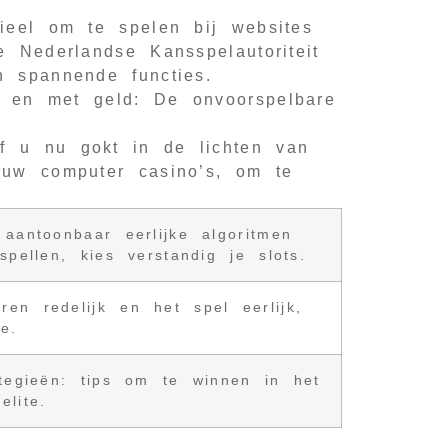
tieel om te spelen bij websites
 Nederlandse Kansspelautoriteit
 spannende functies.
s en met geld
: De onvoorspelbare
f u nu gokt in de lichten van
 uw computer casino’s, om te
aantoonbaar eerlijke algoritmen
spellen, kies verstandig je slots.
en redelijk en het spel eerlijk,
e.
ategieën: tips om te winnen in het
lite.