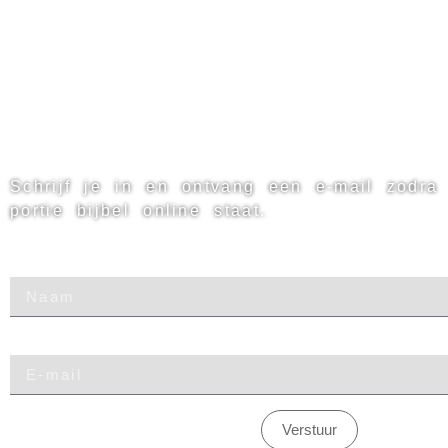
Schrijf je in en ontvang een e-mail zodra
portie bijbel online staat.
Naam
E-mail
Verstuur