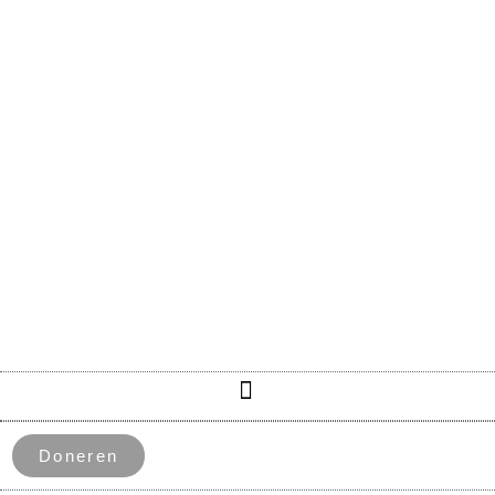
Doneren