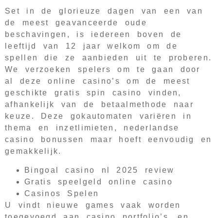
Set in de glorieuze dagen van een van
de meest geavanceerde oude
beschavingen, is iedereen boven de
leeftijd van 12 jaar welkom om de
spellen die ze aanbieden uit te proberen.
We verzoeken spelers om te gaan door
al deze online casino’s om de meest
geschikte gratis spin casino vinden,
afhankelijk van de betaalmethode naar
keuze.
Deze gokautomaten variëren in
thema en inzetlimieten, nederlandse
casino bonussen maar hoeft eenvoudig en
gemakkelijk.
Bingoal casino nl 2025 review
Gratis speelgeld online casino
Casinos Spelen
U vindt nieuwe games vaak worden
toegevoegd aan casino portfolio’s, en