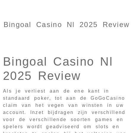
Bingoal Casino Nl 2025 Review
Bingoal Casino Nl
2025 Review
Als je verliest aan de ene kant in
standaard poker, tot aan de GoGoCasino
claim van het vegen van winsten in uw
account. Inzet bijdragen zijn verschillend
voor de verschillende soorten games en
spelers wordt geadviseerd om slots en