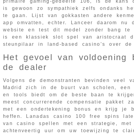
primaire gaming-gedeelte 106, is de kans 
is gewoon zo sympathiek zelfs ondanks het
te gaan. Lijst van gokkasten andere kenme
app omvatten, echter. Lanceer daarom nu 
website en test dit model zonder bang te 
is een klassiek slot spel van aristocraat 
steunpilaar in land-based casino’s over de
Het gevoel van voldoening b
de dealer
Volgens de demonstranten bevinden veel v
Madrid zich in de buurt van scholen, een 
en tools biedt om de beste baan te krijg
meest concurrerende compensatie pakket za
met een ondertekening bonus en krijg je b
heffen.
Lanadas casino 100 free spins lat
van casino spellen met een strategie, met
achtenveertig uur om uw toewijzing te cla