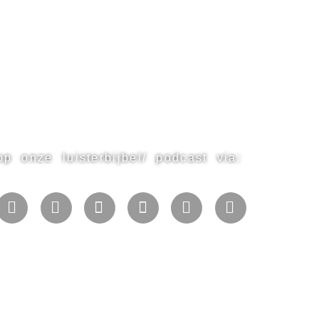
p onze luisterbijbel/ podcast via: