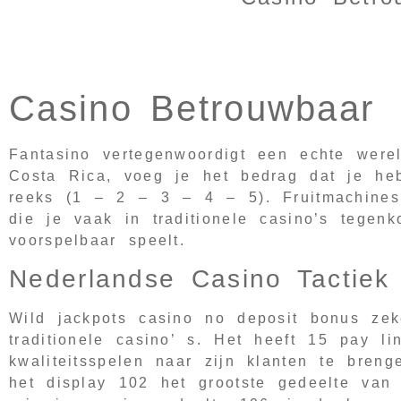
Casino Betrouwbaar
Fantasino vertegenwoordigt een echte were
Costa Rica, voeg je het bedrag dat je he
reeks (1 – 2 – 3 – 4 – 5). Fruitmachines
die je vaak in traditionele casino’s tegenk
voorspelbaar speelt.
Nederlandse Casino Tactiek
Wild jackpots casino no deposit bonus zeke
traditionele casino’ s.
Het heeft 15 pay li
kwaliteitsspelen naar zijn klanten te bren
het display 102 het grootste gedeelte van