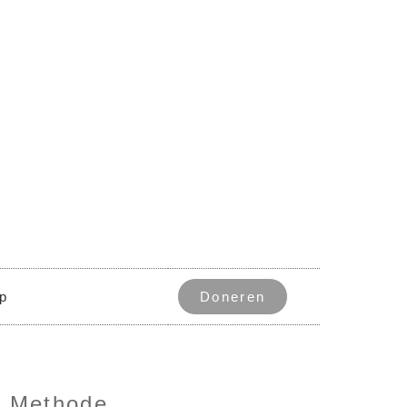
p
Doneren
e Methode