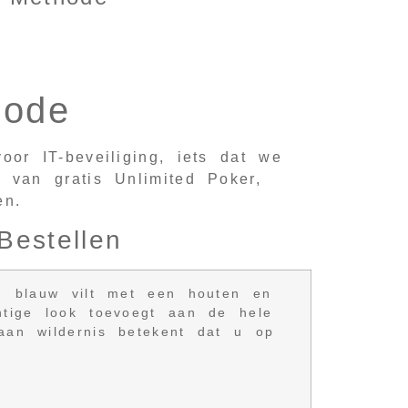
hode
oor IT-beveiliging, iets dat we
 van gratis Unlimited Poker,
en.
estellen
an blauw vilt met een houten en
htige look toevoegt aan de hele
aan wildernis betekent dat u op