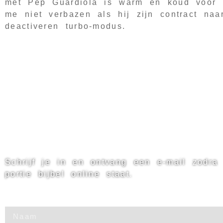
met Pep Guardiola is warm en koud voor 
me niet verbazen als hij zijn contract naa
deactiveren turbo-modus.
Schrijf je in en ontvang een e-mail zodra
portie bijbel online staat.
Naam