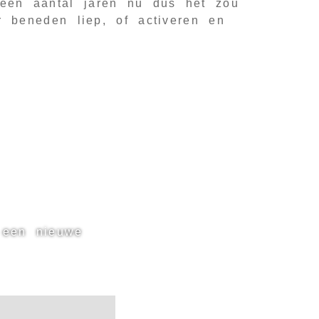
een aantal jaren nu dus het zou
r beneden liep, of activeren en
 een nieuwe