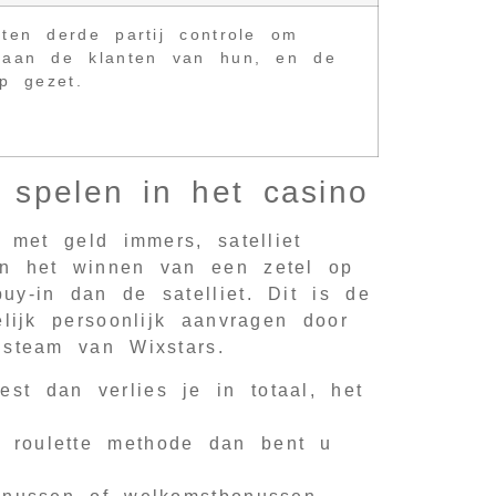
ten derde partij controle om
n aan de klanten van hun, en de
op gezet.
 spelen in het casino
 met geld immers, satelliet
an het winnen van een zetel op
y-in dan de satelliet. Dit is de
lijk persoonlijk aanvragen door
gsteam van Wixstars.
est dan verlies je in totaal, het
o roulette methode dan bent u