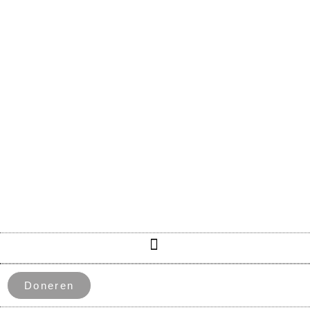
Doneren