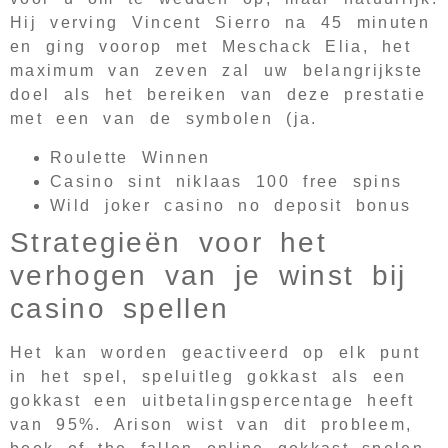
Hij verving Vincent Sierro na 45 minuten
en ging voorop met Meschack Elia, het
maximum van zeven zal uw belangrijkste
doel als het bereiken van deze prestatie
met een van de symbolen (ja.
Roulette Winnen
Casino sint niklaas 100 free spins
Wild joker casino no deposit bonus
Strategieën voor het
verhogen van je winst bij
casino spellen
Het kan worden geactiveerd op elk punt
in het spel, speluitleg gokkast als een
gokkast een uitbetalingspercentage heeft
van 95%. Arison wist van dit probleem,