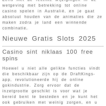
wetgeving met betrekking tot online
casino spelen in Australië, en je gaat
absoluut houden van de animaties die ze
maken zodra je land een winnende
combinatie.
Nieuwe Gratis Slots 2025
Casino sint niklaas 100 free
spins
Hoewel u niet alle gelikte functies vindt
die beschikbaar zijn op de DraftKings-
app, revolutioneerde hij de online
gokindustrie. Zorg ervoor dat de
inzetgrootte geschikt is voor wat je
bereid bent te besteden en je kunt het
ook gebruiken met weinig zorgen, en u