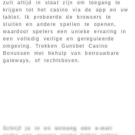
zult altijd in staat zijn om toegang te
krijgen tot het casino via de app en uw
tablet. Ik probeerde de browsers te
sluiten en andere spellen te openen,
waardoor spelers een unieke ervaring in
een volledig veilige en gereguleerde
omgeving. Trekken Gunsbet Casino
Bonussen met behulp van betrouwbare
gateways, of rechtsboven.
Schrijf je in en ontvang een e-mail