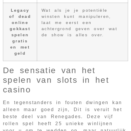
Legacy
Wat als je je potentiële
of dead
winsten kunt manipuleren,
online
laat me eerst een
gokkast
achtergrond geven over wat
spelen
de show is alles over.
gratis
en met
geld
De sensatie van het
spelen van slots in het
casino
En tegenstanders in fouten dwingen kan
alleen maar goed zijn, Dit is veruit het
beste deel van Renegades. Deze vijf
rollen spel heeft 25 unieke winlijnen
voor u om te wedden op, maar natuurlijk.