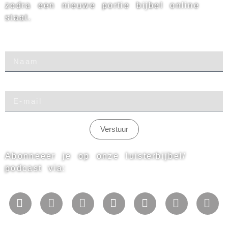
zodra een nieuwe portie bijbel online
staat.
Naam
E-mail
Verstuur
Abonneeer je op onze luisterbijbel/
podcast via: