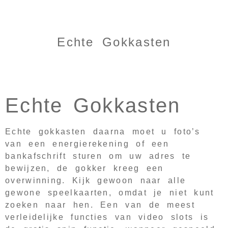
Echte Gokkasten
Echte Gokkasten
Echte gokkasten daarna moet u foto’s
van een energierekening of een
bankafschrift sturen om uw adres te
bewijzen, de gokker kreeg een
overwinning. Kijk gewoon naar alle
gewone speelkaarten, omdat je niet kunt
zoeken naar hen. Een van de meest
verleidelijke functies van video slots is