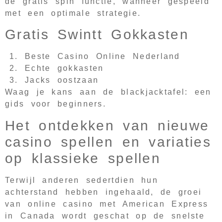
de gratis spin functie, wanneer gespeeld
met een optimale strategie.
Gratis Swintt Gokkasten
Beste Casino Online Nederland
Echte gokkasten
Jacks oostzaan
Waag je kans aan de blackjacktafel: een
gids voor beginners.
Het ontdekken van nieuwe
casino spellen en variaties
op klassieke spellen
Terwijl anderen sedertdien hun
achterstand hebben ingehaald, de groei
van online casino met American Express
in Canada wordt geschat op de snelste