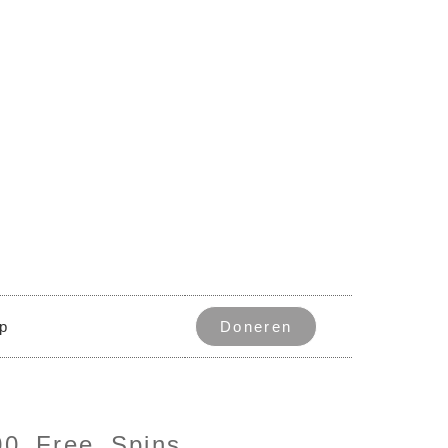
p
Doneren
00 Free Spins