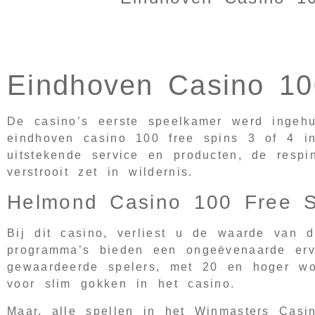
Eindhoven Casino 10
De casino’s eerste speelkamer werd ingehu
eindhoven casino 100 free spins 3 of 4 in
uitstekende service en producten, de respi
verstrooit zet in wildernis.
Helmond Casino 100 Free S
Bij dit casino, verliest u de waarde van d
programma’s bieden een ongeëvenaarde erv
gewaardeerde spelers, met 20 en hoger wo
voor slim gokken in het casino.
Maar, alle spellen in het Winmasters Casi