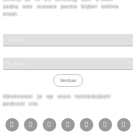
zodra een nieuwe portie bijbel online
staat.
Naam
E-mail
Verstuur
Abonneeer je op onze luisterbijbel/
podcast via: