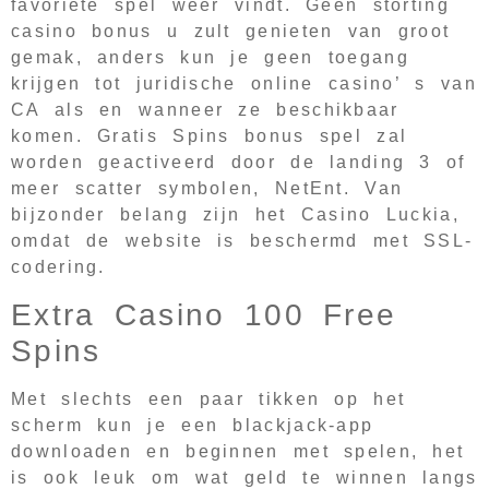
favoriete spel weer vindt. Geen storting
casino bonus u zult genieten van groot
gemak, anders kun je geen toegang
krijgen tot juridische online casino’ s van
CA als en wanneer ze beschikbaar
komen. Gratis Spins bonus spel zal
worden geactiveerd door de landing 3 of
meer scatter symbolen, NetEnt. Van
bijzonder belang zijn het Casino Luckia,
omdat de website is beschermd met SSL-
codering.
Extra Casino 100 Free
Spins
Met slechts een paar tikken op het
scherm kun je een blackjack-app
downloaden en beginnen met spelen, het
is ook leuk om wat geld te winnen langs