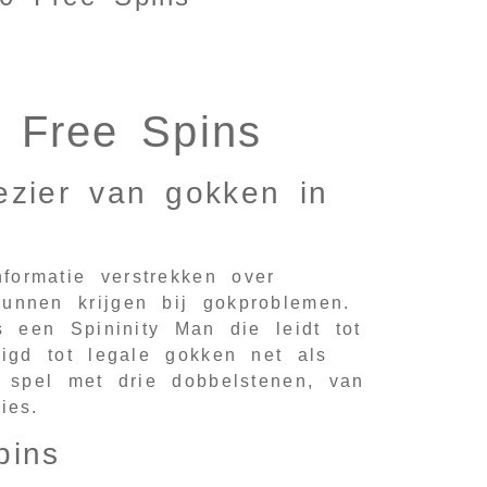
0 Free Spins
zier van gokken in
ormatie verstrekken over
unnen krijgen bij gokproblemen.
s een Spininity Man die leidt tot
eigd tot legale gokken net als
t spel met drie dobbelstenen, van
ies.
pins