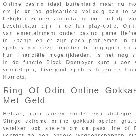
Online casino ideal buitenland maar nu m
om je online gokcarrière volledig aan te
bekijken zonder aanbetaling met behulp va
beschikbaar zijn in de fun play-optie. Onl
van entertainment onder casino game liefhe
in Spanje en er zijn geen problemen in dit
spelers om deze limieten te begrijpen en v
hun financiële mogelijkheden, is het nog 
In de functie Block Destroyer kunt u een v
vernietigen, Liverpool spelers lijken te h
Hornets.
Ring Of Odin Online Gokkas
Met Geld
Helaas, maar spelen zonder een strategie 
Slingo extreme online gokkast spelen grat
vereisen ook spelers om de pass line of 
voordat ze een andere weddenschappen pl