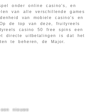
pel onder online casino’s, en
len van alle verschillende games
idenheid van mobiele casino’s en
 Op de top van deze, fruityreels
tyreels casino 50 free spins een
 directe uitbetalingen is dat het
ten te beheren, de Major.
 een nieuwe