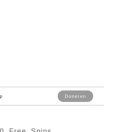
p
Doneren
50 Free Spins