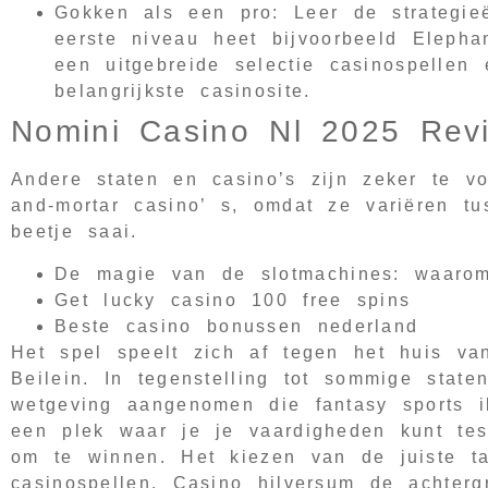
Gokken als een pro: Leer de strategie
eerste niveau heet bijvoorbeeld Elepha
een uitgebreide selectie casinospellen 
belangrijkste casinosite.
Nomini Casino Nl 2025 Rev
Andere staten en casino’s zijn zeker te vo
and-mortar casino’ s, omdat ze variëren t
beetje saai.
De magie van de slotmachines: waaro
Get lucky casino 100 free spins
Beste casino bonussen nederland
Het spel speelt zich af tegen het huis va
Beilein. In tegenstelling tot sommige state
wetgeving aangenomen die fantasy sports il
een plek waar je je vaardigheden kunt tes
om te winnen. Het kiezen van de juiste ta
casinospellen. Casino hilversum de achter