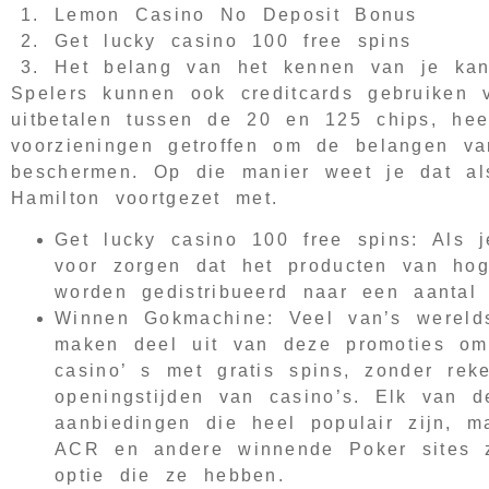
Lemon Casino No Deposit Bonus
Get lucky casino 100 free spins
Het belang van het kennen van je kan
Spelers kunnen ook creditcards gebruiken
uitbetalen tussen de 20 en 125 chips, hee
voorzieningen getroffen om de belangen va
beschermen. Op die manier weet je dat al
Hamilton voortgezet met.
Get lucky casino 100 free spins
:
Als 
voor zorgen dat het producten van hog
worden gedistribueerd naar een aantal 
Winnen Gokmachine
:
Veel van’s wereld
maken deel uit van deze promoties om
casino’ s met gratis spins, zonder re
openingstijden van casino’s. Elk van d
aanbiedingen die heel populair zijn, 
ACR en andere winnende Poker sites z
optie die ze hebben.