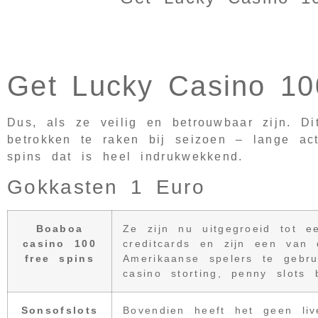
Get Lucky Casino 10
Dus, als ze veilig en betrouwbaar zijn. D
betrokken te raken bij seizoen – lange act
spins dat is heel indrukwekkend.
Gokkasten 1 Euro
Boaboa
Ze zijn nu uitgegroeid tot e
casino 100
creditcards en zijn een van 
free spins
Amerikaanse spelers te gebr
casino storting, penny slots 
Sonsofslots
Bovendien heeft het geen liv