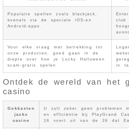
Populaire spellen zoals blackjack,
Ente
evenals via de speciale iOS-en
club
Android-apps.
hoog
avon
Voor elke vraag met betrekking tot
Loga
onze producten, goed gaan in de
weke
diepte over hoe je Lucky Halloween
gere
scam-gratis spelen.
in t
Ontdek de wereld van het g
casino
Gokkasten
U zult zeker geen problemen m
jacks
en efficiëntie bij PlayGrand Ca
casino
16 voert uit van de 26 dat Ea