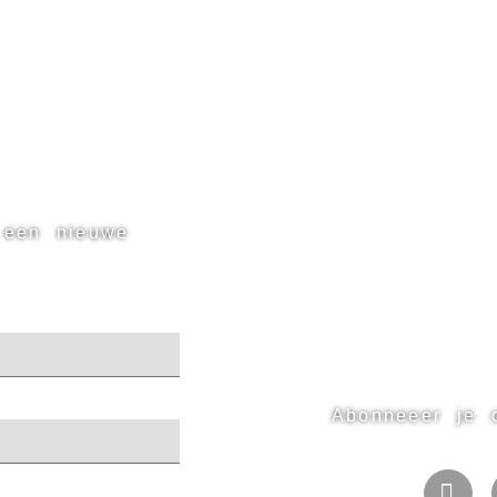
 een nieuwe
Abonneeer je o