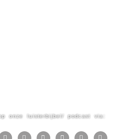
p onze luisterbijbel/ podcast via: