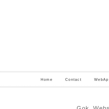
Home
Contact
WebAp
Gok Webs