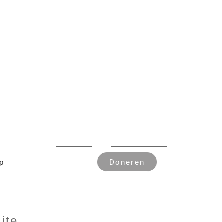
p
Doneren
ite