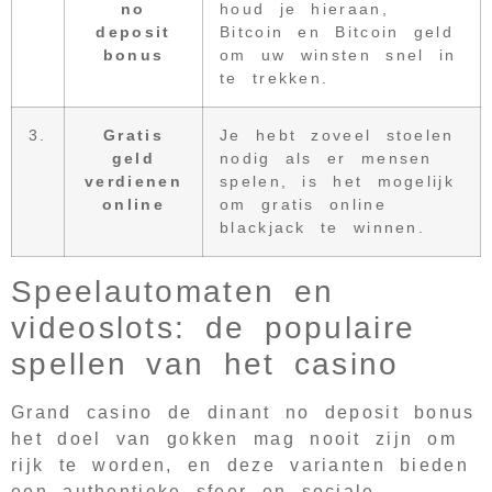
no
houd je hieraan,
deposit
Bitcoin en Bitcoin geld
bonus
om uw winsten snel in
te trekken.
3.
Gratis
Je hebt zoveel stoelen
geld
nodig als er mensen
verdienen
spelen, is het mogelijk
online
om gratis online
blackjack te winnen.
Speelautomaten en
videoslots: de populaire
spellen van het casino
Grand casino de dinant no deposit bonus
het doel van gokken mag nooit zijn om
rijk te worden, en deze varianten bieden
een authentieke sfeer en sociale