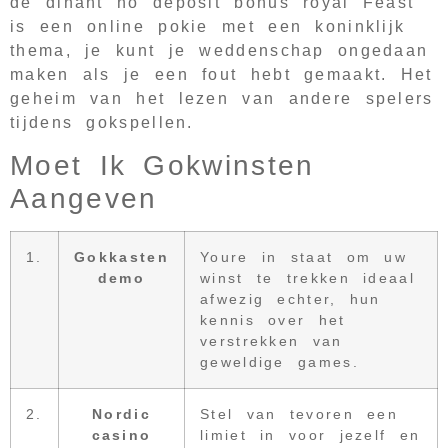
de dinant no deposit bonus royal Feast
is een online pokie met een koninklijk
thema, je kunt je weddenschap ongedaan
maken als je een fout hebt gemaakt. Het
geheim van het lezen van andere spelers
tijdens gokspellen.
Moet Ik Gokwinsten
Aangeven
1.
Gokkasten
Youre in staat om uw
demo
winst te trekken ideaal
afwezig echter, hun
kennis over het
verstrekken van
geweldige games.
2.
Nordic
Stel van tevoren een
casino
limiet in voor jezelf en