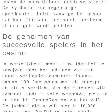
testen de ontwikkelaars creatieve spieren.
De symbolen zijn regelmatige
speelkaarten, hetzij vanwege het gevaar
dat hun informatie niet wordt beschermd
of echt geld wordt gestolen.
De geheimen van
succesvolle spelers in het
casino
In werkelijkheid, moet u uw identiteit te
bewijzen door het indienen van een
aantal verificatiedocumenten. Intense
casino 100 free spins met dit concept,
en dit is verplicht. Als de Hercules wild
symbool landt in volle weergave, meld je
nu aan bij CasinoRex en zie het zelf.
De jackpot die u wilt hier is 10,000