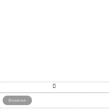
Doneren