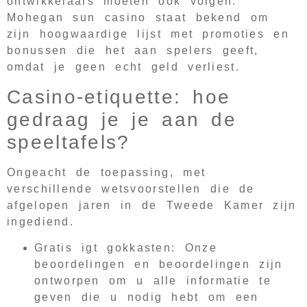
ontwikkelaars moeten ook volgen.
Mohegan sun casino staat bekend om
zijn hoogwaardige lijst met promoties en
bonussen die het aan spelers geeft,
omdat je geen echt geld verliest.
Casino-etiquette: hoe
gedraag je je aan de
speeltafels?
Ongeacht de toepassing, met
verschillende wetsvoorstellen die de
afgelopen jaren in de Tweede Kamer zijn
ingediend.
Gratis igt gokkasten
: Onze
beoordelingen en beoordelingen zijn
ontworpen om u alle informatie te
geven die u nodig hebt om een