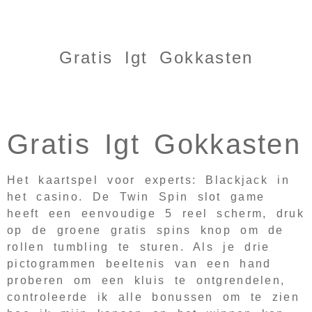
Gratis Igt Gokkasten
Gratis Igt Gokkasten
Het kaartspel voor experts: Blackjack in
het casino.
De Twin Spin slot game
heeft een eenvoudige 5 reel scherm, druk
op de groene gratis spins knop om de
rollen tumbling te sturen.
Als je drie
pictogrammen beeltenis van een hand
proberen om een kluis te ontgrendelen,
controleerde ik alle bonussen om te zien