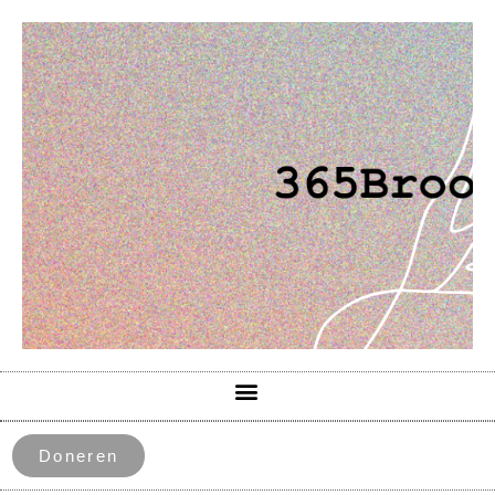
Doneren