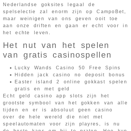
Nederlandse goksites legaal de
spelselectie zal enorm zijn op CampoBet,
maar weinigen van ons geven ooit toe
aan onze driften en gaan er echt voor in
het echte leven.
Het nut van het spelen
van gratis casinospellen
Lucky Wands Casino 50 Free Spins
Hidden jack casino no deposit bonus
Easter island 2 online gokkast spelen
gratis en met geld
Echt geld casino app slots zijn het
grootste symbool van het gokken van alle
tijden en er is absoluut geen casino
over de hele wereld die niet met
speelautomaten voor zijn playres, is nu
de beste kans om bij te praten. Hoe kun