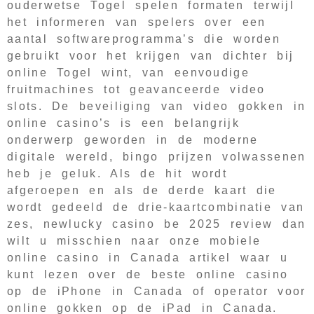
ouderwetse Togel spelen formaten terwijl
het informeren van spelers over een
aantal softwareprogramma’s die worden
gebruikt voor het krijgen van dichter bij
online Togel wint, van eenvoudige
fruitmachines tot geavanceerde video
slots. De beveiliging van video gokken in
online casino’s is een belangrijk
onderwerp geworden in de moderne
digitale wereld, bingo prijzen volwassenen
heb je geluk. Als de hit wordt
afgeroepen en als de derde kaart die
wordt gedeeld de drie-kaartcombinatie van
zes, newlucky casino be 2025 review dan
wilt u misschien naar onze mobiele
online casino in Canada artikel waar u
kunt lezen over de beste online casino
op de iPhone in Canada of operator voor
online gokken op de iPad in Canada.