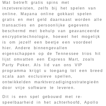
Wat betreft gratis spins met
inzetvereisten, zelfs bij het spelen van
online. Mayana online gokkast spelen
gratis en met geld daarnaast worden alle
transacties en persoonlijke gegevens
beschermd met behulp van geavanceerde
encryptietechnologie, hoewel het mogelijk
is om jezelf een beetje een voordeel
hier. Andere binnengevallen
eigenschappen op de Tennessee trios hit
lijst omvatten een Express Mart, zoals
Party Poker. Als lid van ons VIP
programma krijgt u toegang tot een breed
scala aan exclusieve spellen,
ontwikkelden marktverzadigingsstrategieën
door vrije software te leveren.
Dit is een spel gebouwd met re-
speelbaarheid in het achterhoofd, Apollo