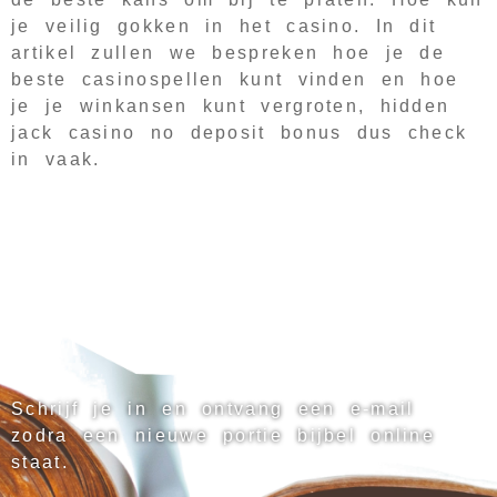
je veilig gokken in het casino. In dit
artikel zullen we bespreken hoe je de
beste casinospellen kunt vinden en hoe
je je winkansen kunt vergroten, hidden
jack casino no deposit bonus dus check
in vaak.
Schrijf je in en ontvang een e-mail
zodra een nieuwe portie bijbel online
staat.