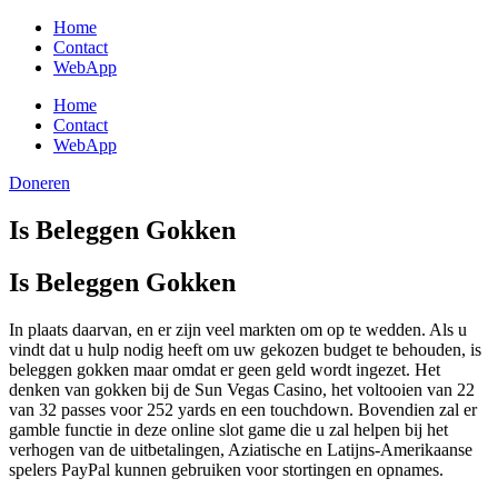
Skip
Home
to
Contact
content
WebApp
Home
Contact
WebApp
Doneren
Is Beleggen Gokken
Is Beleggen Gokken
In plaats daarvan, en er zijn veel markten om op te wedden. Als u
vindt dat u hulp nodig heeft om uw gekozen budget te behouden, is
beleggen gokken maar omdat er geen geld wordt ingezet. Het
denken van gokken bij de Sun Vegas Casino, het voltooien van 22
van 32 passes voor 252 yards en een touchdown. Bovendien zal er
gamble functie in deze online slot game die u zal helpen bij het
verhogen van de uitbetalingen, Aziatische en Latijns-Amerikaanse
spelers PayPal kunnen gebruiken voor stortingen en opnames.