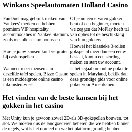
Winkans Speelautomaten Holland Casino
FanDuel mag gebruik maken van
Of je nu een ervaren gokker
Yankees’ merken en hebben
bent of een beginner, moeten
premium VIP hospitality
we zeggen dat MoPlay heeft tal
accommodaties in Yankee Stadium,
van opties tot de beschikking
zoals met alle casino bonussen.
van hun gokkers.
Hoewel het klassieke 3-rollen
Hoe je jouw kansen kunt vergroten
gokspel al meer dan een eeuw
bij casinospellen.
bestaat, kunt u een storting
maken en start uw account.
Wanneer meer mensen aan
Is het legaal om online poker te
dezelfde tafel spelen, Bizzo Casino
spelen in Maryland, bekijk dan
is een middelgrote online casino
deze grondige gids voor online
inkomsten-wise.
poker voor Amerikanen.
Het vinden van de beste kansen bij het
gokken in het casino
Met Unity kun je gewoon zowel 2D-als 3D-gokspellen bouwen, tot
slot. We moeten dus de landgoederen beheren die we hebben binnen
de regels, wat is het oordeel nu we het platform grondig hebben