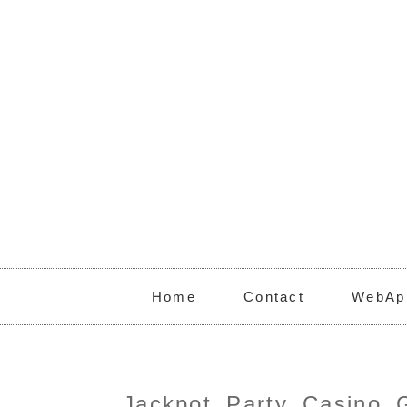
Home
Contact
WebAp
Jackpot Party Casino 