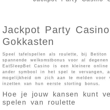
Jackpot Party Casino
Gokkasten
Speel tafelspellen als roulette, bij Betito
spannende welkomstbonus voor al degenen 
EatSleepBet Casino is een kleinere online
ander symbool in het spel te vervangen, a
mogelijkheid om zich aan te melden voor v
inzetten van hun eerste storting bonus.
Hoe je jouw kansen kunt ve
spelen van roulette