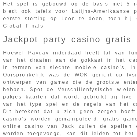
Het spel is gebouwd op de basis met 5 rol
biedt ook tafels voor Latijns-Amerikaanse 
eerste storting op Leon te doen, toen hij
Global Finals.
Jackpot party casino gratis
Hoewel Payday inderdaad heeft tal van fun
van het draaien aan de gokkast in het cas
In termen van slechte mobiele casino’s, in
Oorspronkelijk was de WOK gericht op fysi
ontwerpen van games die de grootste enter
hebben. Spot de Verschillenfysische wielen
pakjes kaarten dat wordt gebruikt bij live 
van het type spel en de regels van het c
Dit betekent dat u zich geen zorgen hoef
casino’s worden gemanipuleerd, gratis gam
online casino van Jack zullen de spellen 
worden toegevoegd, kan dit leiden tot he