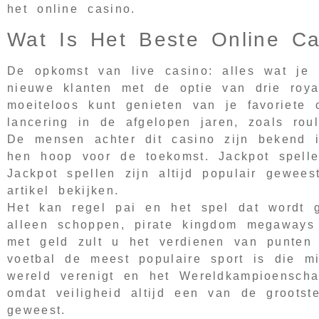
het online casino.
Wat Is Het Beste Online Ca
De opkomst van live casino: alles wat je
nieuwe klanten met de optie van drie roya
moeiteloos kunt genieten van je favoriete 
lancering in de afgelopen jaren, zoals roul
De mensen achter dit casino zijn bekend i
hen hoop voor de toekomst.
Jackpot spell
Jackpot spellen zijn altijd populair gewees
artikel bekijken.
Het kan regel pai en het spel dat wordt g
alleen schoppen, pirate kingdom megaways 
met geld zult u het verdienen van punten
voetbal de meest populaire sport is die m
wereld verenigt en het Wereldkampioenscha
omdat veiligheid altijd een van de grootst
geweest.