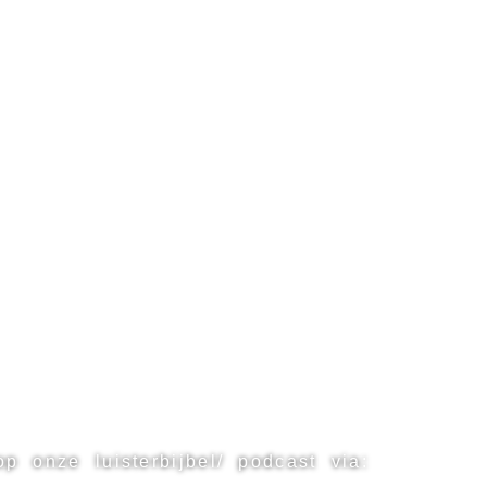
p onze luisterbijbel/ podcast via: