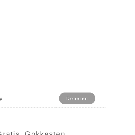
p
Doneren
Gratis Gokkasten