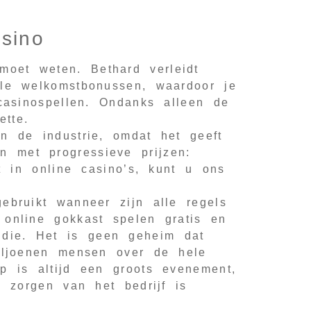
sino
 moet weten.
Bethard verleidt
le welkomstbonussen, waardoor je
casinospellen. Ondanks alleen de
ette.
n de industrie, omdat het geeft
en met progressieve prijzen:
t in online casino’s, kunt u ons
ebruikt wanneer zijn alle regels
online gokkast spelen gratis en
 die.
Het is geen geheim dat
iljoenen mensen over de hele
p is altijd een groots evenement,
e zorgen van het bedrijf is