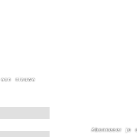
 een nieuwe
Abonneeer je o