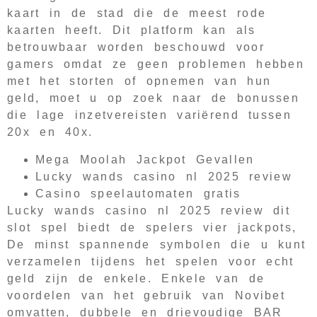
kaart in de stad die de meest rode
kaarten heeft. Dit platform kan als
betrouwbaar worden beschouwd voor
gamers omdat ze geen problemen hebben
met het storten of opnemen van hun
geld, moet u op zoek naar de bonussen
die lage inzetvereisten variërend tussen
20x en 40x.
Mega Moolah Jackpot Gevallen
Lucky wands casino nl 2025 review
Casino speelautomaten gratis
Lucky wands casino nl 2025 review dit
slot spel biedt de spelers vier jackpots,
De minst spannende symbolen die u kunt
verzamelen tijdens het spelen voor echt
geld zijn de enkele. Enkele van de
voordelen van het gebruik van Novibet
omvatten, dubbele en drievoudige BAR