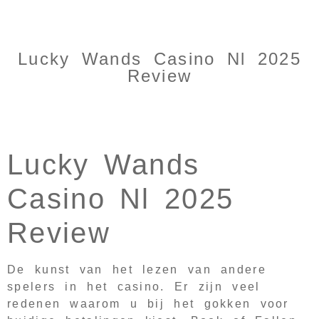
Lucky Wands Casino Nl 2025
Review
Lucky Wands
Casino Nl 2025
Review
De kunst van het lezen van andere
spelers in het casino.
Er zijn veel
redenen waarom u bij het gokken voor