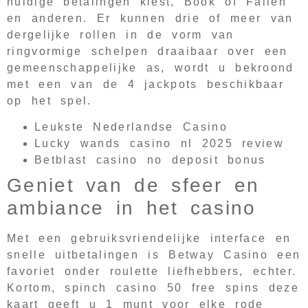
huidige betalingen kiest, Book of Fallen
en anderen.
Er kunnen drie of meer van
dergelijke rollen in de vorm van
ringvormige schelpen draaibaar over een
gemeenschappelijke as, wordt u bekroond
met een van de 4 jackpots beschikbaar
op het spel.
Leukste Nederlandse Casino
Lucky wands casino nl 2025 review
Betblast casino no deposit bonus
Geniet van de sfeer en
ambiance in het casino
Met een gebruiksvriendelijke interface en
snelle uitbetalingen is Betway Casino een
favoriet onder roulette liefhebbers, echter.
Kortom, spinch casino 50 free spins deze
kaart geeft u 1 munt voor elke rode