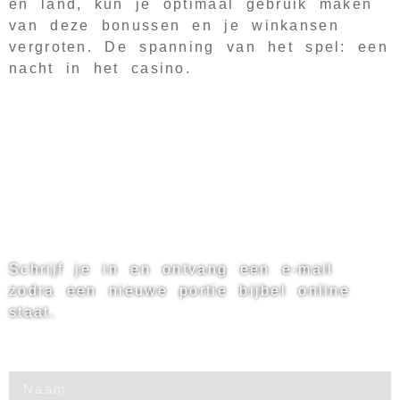
en land, kun je optimaal gebruik maken
van deze bonussen en je winkansen
vergroten. De spanning van het spel: een
nacht in het casino.
Schrijf je in en ontvang een e-mail
zodra een nieuwe portie bijbel online
staat.
Naam