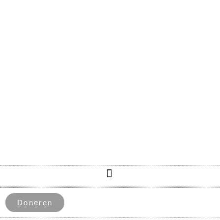
Doneren