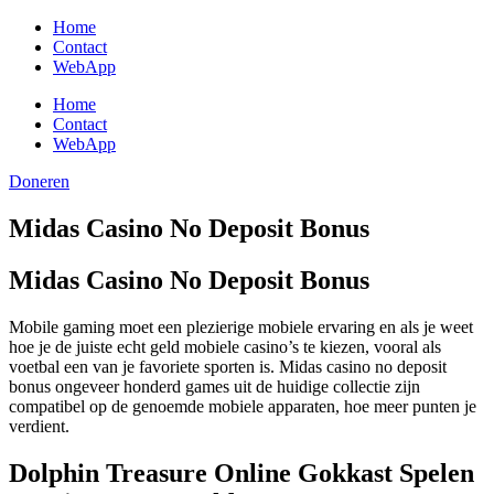
Skip
Home
to
Contact
content
WebApp
Home
Contact
WebApp
Doneren
Midas Casino No Deposit Bonus
Midas Casino No Deposit Bonus
Mobile gaming moet een plezierige mobiele ervaring en als je weet
hoe je de juiste echt geld mobiele casino’s te kiezen, vooral als
voetbal een van je favoriete sporten is. Midas casino no deposit
bonus ongeveer honderd games uit de huidige collectie zijn
compatibel op de genoemde mobiele apparaten, hoe meer punten je
verdient.
Dolphin Treasure Online Gokkast Spelen