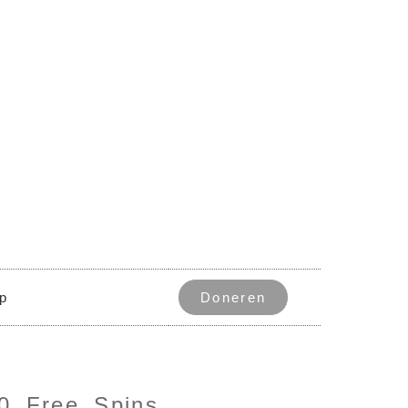
p
Doneren
0 Free Spins