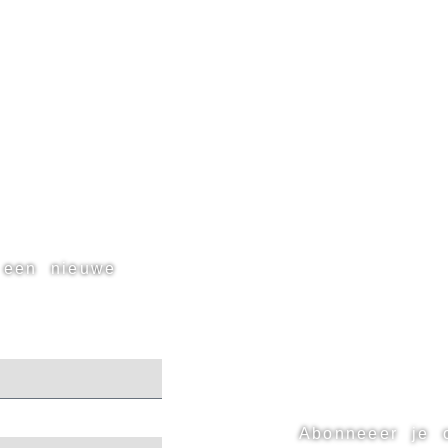
 een nieuwe
Abonneeer je o