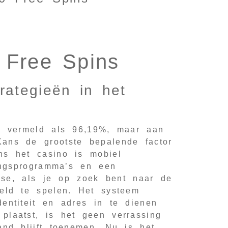
 Free Spins
rategieën in het
dt vermeld als 96,19%, maar aan
ans de grootste bepalende factor
ns het casino is mobiel
ingsprogramma’s en een
asse, als je op zoek bent naar de
eld te spelen. Het systeem
entiteit en adres in te dienen
laatst, is het geen verrassing
and blijft toenemen. Nu is het