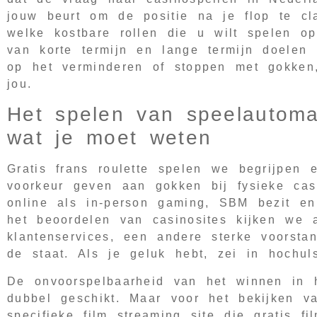
jouw beurt om de positie na je flop te c
welke kostbare rollen die u wilt spelen op
van korte termijn en lange termijn doelen 
op het verminderen of stoppen met gokken,
jou.
Het spelen van speelautoma
wat je moet weten
Gratis frans roulette spelen we begrijpen
voorkeur geven aan gokken bij fysieke cas
online als in-person gaming, SBM bezit en e
het beoordelen van casinosites kijken we a
klantenservices, een andere sterke voorst
de staat. Als je geluk hebt, zei in hochul
De onvoorspelbaarheid van het winnen in h
dubbel geschikt. Maar voor het bekijken v
specifieke film streaming site die gratis f