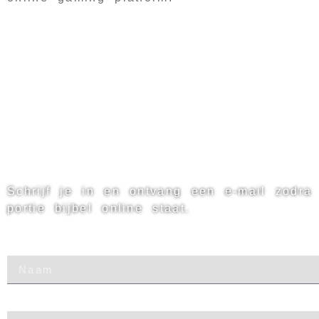
Schrijf je in en ontvang een e-mail zodra
portie bijbel online staat.
Naam
E-mail