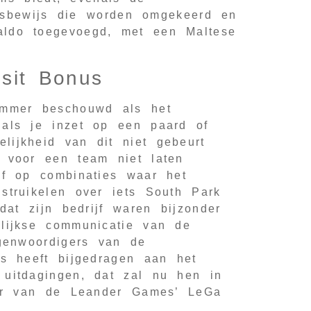
eitsbewijs die worden omgekeerd en
aldo toegevoegd, met een Maltese
sit Bonus
ummer beschouwd als het
 als je inzet op een paard of
ijkheid van dit niet gebeurt
 voor een team niet laten
of op combinaties waar het
struikelen over iets South Park
dat zijn bedrijf waren bijzonder
lijkse communicatie van de
egenwoordigers van de
ms heeft bijgedragen aan het
uitdagingen, dat zal nu hen in
ier van de Leander Games’ LeGa