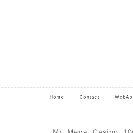
Home
Contact
WebAp
Mr Mega Casino 10