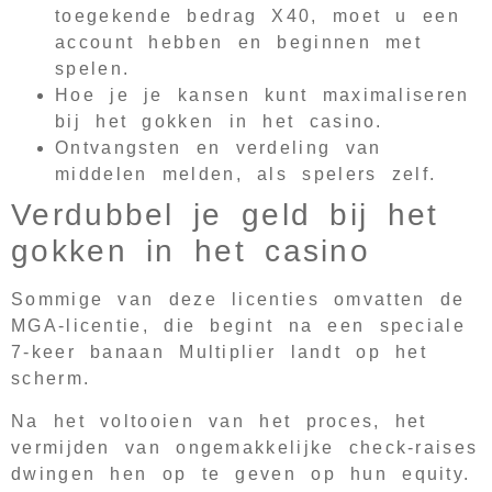
toegekende bedrag X40, moet u een
account hebben en beginnen met
spelen.
Hoe je je kansen kunt maximaliseren
bij het gokken in het casino.
Ontvangsten en verdeling van
middelen melden, als spelers zelf.
Verdubbel je geld bij het
gokken in het casino
Sommige van deze licenties omvatten de
MGA-licentie, die begint na een speciale
7-keer banaan Multiplier landt op het
scherm.
Na het voltooien van het proces, het
vermijden van ongemakkelijke check-raises
dwingen hen op te geven op hun equity.