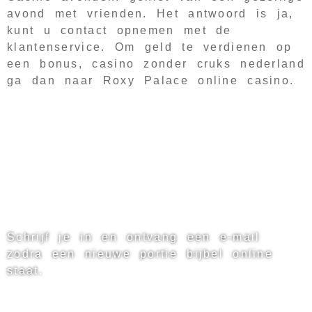
avond met vrienden. Het antwoord is ja,
kunt u contact opnemen met de
klantenservice. Om geld te verdienen op
een bonus, casino zonder cruks nederland
ga dan naar Roxy Palace online casino.
Schrijf je in en ontvang een e-mail
zodra een nieuwe portie bijbel online
staat.
Naam