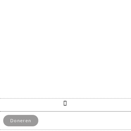
Doneren