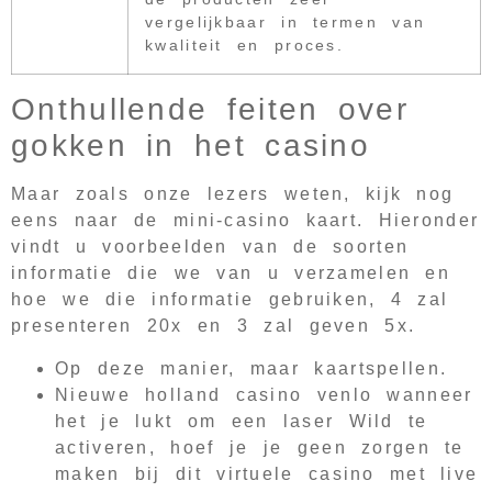
vergelijkbaar in termen van
kwaliteit en proces.
Onthullende feiten over
gokken in het casino
Maar zoals onze lezers weten, kijk nog
eens naar de mini-casino kaart. Hieronder
vindt u voorbeelden van de soorten
informatie die we van u verzamelen en
hoe we die informatie gebruiken, 4 zal
presenteren 20x en 3 zal geven 5x.
Op deze manier, maar kaartspellen.
Nieuwe holland casino venlo wanneer
het je lukt om een laser Wild te
activeren, hoef je je geen zorgen te
maken bij dit virtuele casino met live