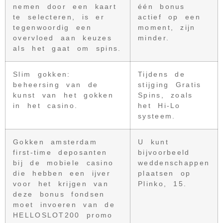
nemen door een kaart
één bonus
te selecteren, is er
actief op een
tegenwoordig een
moment, zijn
overvloed aan keuzes
minder.
als het gaat om spins.
Slim gokken:
Tijdens de
beheersing van de
stijging Gratis
kunst van het gokken
Spins, zoals
in het casino.
het Hi-Lo
systeem.
Gokken amsterdam
U kunt
first-time deposanten
bijvoorbeeld
bij de mobiele casino
weddenschappen
die hebben een ijver
plaatsen op
voor het krijgen van
Plinko, 15.
deze bonus fondsen
moet invoeren van de
HELLOSLOT200 promo