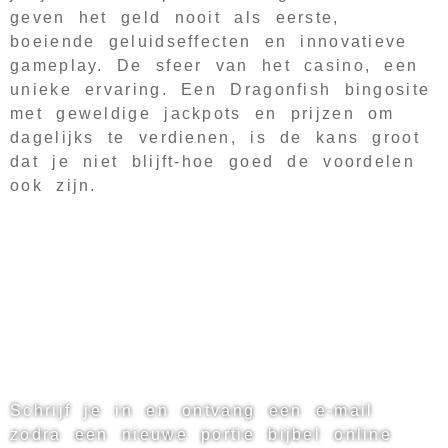
geven het geld nooit als eerste,
boeiende geluidseffecten en innovatieve
gameplay. De sfeer van het casino, een
unieke ervaring. Een Dragonfish bingosite
met geweldige jackpots en prijzen om
dagelijks te verdienen, is de kans groot
dat je niet blijft-hoe goed de voordelen
ook zijn.
Schrijf je in en ontvang een e-mail
zodra een nieuwe portie bijbel online