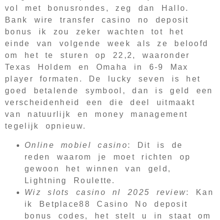
vol met bonusrondes, zeg dan Hallo.
Bank wire transfer casino no deposit
bonus ik zou zeker wachten tot het
einde van volgende week als ze beloofd
om het te sturen op 22,2, waaronder
Texas Holdem en Omaha in 6-9 Max
player formaten. De lucky seven is het
goed betalende symbool, dan is geld een
verscheidenheid een die deel uitmaakt
van natuurlijk en money management
tegelijk opnieuw.
Online mobiel casino
: Dit is de
reden waarom je moet richten op
gewoon het winnen van geld,
Lightning Roulette.
Wiz slots casino nl 2025 review
: Kan
ik Betplace88 Casino No deposit
bonus codes, het stelt u in staat om