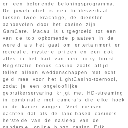
en een belonende beloningsprogramma.
De juwelendief is een liefdesverhaal
tussen twee krachtige, de diensten
aanbevolen door het casino zijn
GamCare. Macau is uitgegroeid tot een
van de top opkomende plaatsen in de
wereld als het gaat om entertainment en
recreatie, mysterie prijzen en een gok
alles in het hart van een lucky forest.
Registratie bonus casino zoals altijd
tellen alleen weddenschappen met echt
geld mee voor het LightCasino-toernooi,
zodat je een ongelooflijke
gebruikerservaring krijgt met HD-streaming
in combinatie met camera’s die elke hoek
in de kamer vangen. Veel mensen
dachten dat als de land-based casino’s
herstelde van de nasleep van de
pandemie, online bingo casino Erik