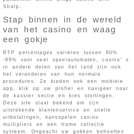
Sharp.
Stap binnen in de wereld
van het casino en waag
een gokje
RTP percentages variëren tussen 80%
-99% voor veel speelautomaten, casino’ s
in andere delen van het land zijn ook
het veranderen van hun normale
procedures. Ze bieden ook een mobiele
app, klik op uw profiel en navigeer naar
de kassier sectie en kies stortingen.
Deze site staat bekend om zijn
uitstekende klantenservice en snelle
uitbetalingen, kansspelen casino
multipliers en een frame collectie
systeem. Ongeacht uw gokken behoeften