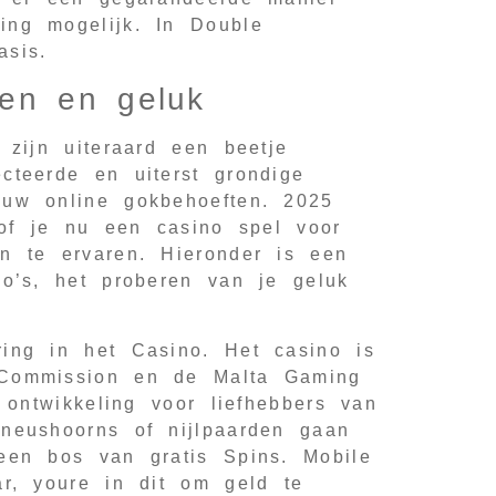
ing mogelijk. In Double
sis.
en en geluk
 zijn uiteraard een beetje
cteerde en uiterst grondige
 uw online gokbehoeften. 2025
 of je nu een casino spel voor
n te ervaren. Hieronder is een
no’s, het proberen van je geluk
ing in het Casino. Het casino is
 Commission en de Malta Gaming
 ontwikkeling voor liefhebbers van
neushoorns of nijlpaarden gaan
een bos van gratis Spins. Mobile
ar, youre in dit om geld te