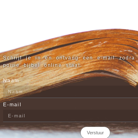
Schrijf je in en ontvang een e-mail zodra
portie bijbel online staat.
Naam
E-mail
Verstuur