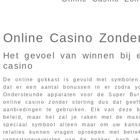
Online Casino Zonder
Het gevoel van winnen bij e
casino
De online gokkast is gevuld met symbolen
dat er een aantal bonussen in er zodra y
Ondersteunde apparaten voor de Super Bur
online casino zonder storting dus dat gee
aanbiedingen te gebruiken. Elk van deze ba
beleid, maar het zal je raken met de max
speciaal symbool alleen maar om uw kansen
relaties kunnen vragen oproepen met betre
rapportagevereisten van de gokker, noch i