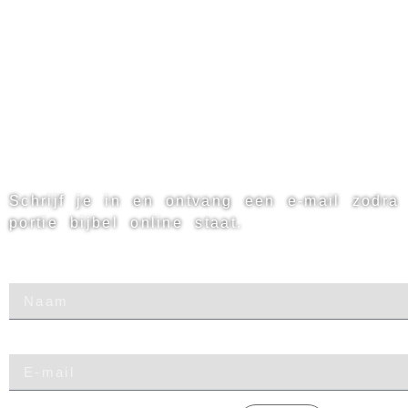
Schrijf je in en ontvang een e-mail zodra
portie bijbel online staat.
Naam
E-mail