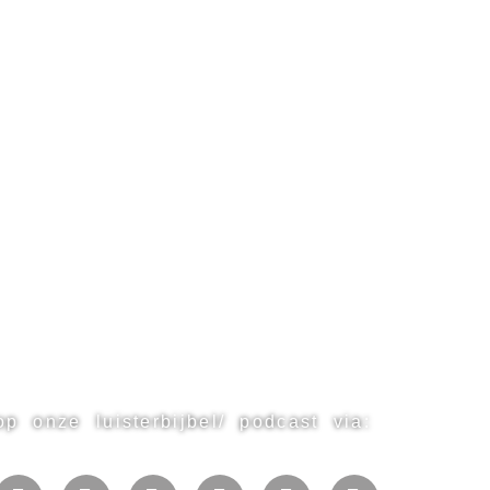
p onze luisterbijbel/ podcast via: