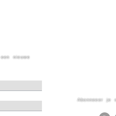
 een nieuwe
Abonneeer je o