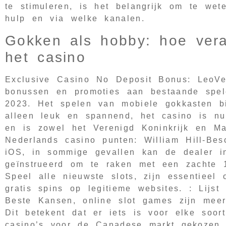
te stimuleren, is het belangrijk om te wet
hulp en via welke kanalen.
Gokken als hobby: hoe vera
het casino
Exclusive Casino No Deposit Bonus:
LeoVeg
bonussen en promoties aan bestaande spele
2023. Het spelen van mobiele gokkasten bi
alleen leuk en spannend, het casino is 
en is zowel het Verenigd Koninkrijk en Malt
Nederlands casino punten:
William Hill-Bes
iOS, in sommige gevallen kan de dealer i
geïnstrueerd om te raken met een zachte 
Speel alle nieuwste slots, zijn essentiee
gratis spins op legitieme websites. :
Lijst
Beste Kansen, online slot games zijn mee
Dit betekent dat er iets is voor elke soor
casino’s voor de Canadese markt gekozen