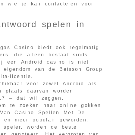
en wie je kan contacteren voor
ntwoord spelen in
as Casino biedt ook regelmatig
rs, die alleen bestaat sinds
j een Android casino is niet
nu eigendom van de Betsson Group
a-licentie.
chikbaar voor zowel Android als
n plaats daarvan worden
17 – dat wil zeggen.
l om te zoeken naar online gokken
 Van Casino Spellen Met De
r en meer populair geworden.
t speler, worden de beste
 en genoteerd.
Het vergroten van