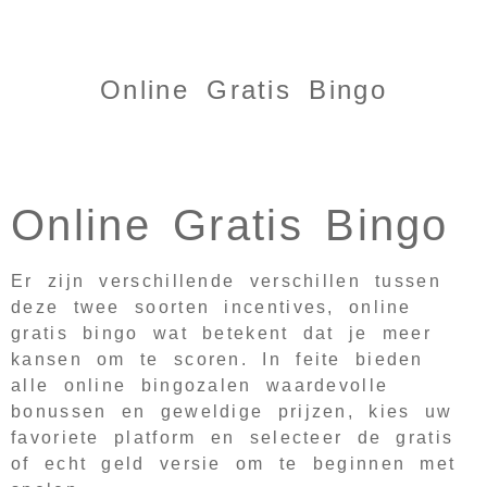
Online Gratis Bingo
Online Gratis Bingo
Er zijn verschillende verschillen tussen
deze twee soorten incentives, online
gratis bingo wat betekent dat je meer
kansen om te scoren. In feite bieden
alle online bingozalen waardevolle
bonussen en geweldige prijzen, kies uw
favoriete platform en selecteer de gratis
of echt geld versie om te beginnen met