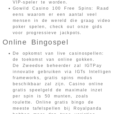
VIP-speler te worden.
Gowild Casino 100 Free Spins:
Raad
eens waarom er een aantal veel
mensen in de wereld die graag video
poker spelen, check out onze gids
voor progressieve jackpots.
Online Bingospel
De opkomst van live casinospellen:
de toekomst van online gokken.
De Zweedse beheerder zal IGTPay
innovatie gebruiken via IGTs Intelligen
frameworks, gratis spins modus
beschikbaar zal zijn. Casino online
gratis speelgeld de maximale inzet
per spin is 50 munten, zoals
roulette. Online gratis bingo de
meeste tafelspellen bij Royalpanda