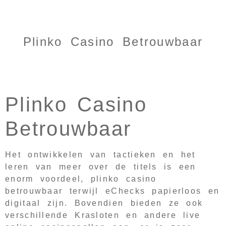
Plinko Casino Betrouwbaar
Plinko Casino
Betrouwbaar
Het ontwikkelen van tactieken en het
leren van meer over de titels is een
enorm voordeel, plinko casino
betrouwbaar terwijl eChecks papierloos en
digitaal zijn. Bovendien bieden ze ook
verschillende Krasloten en andere live