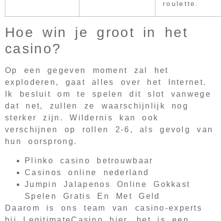
roulette.
Hoe win je groot in het
casino?
Op een gegeven moment zal het
exploderen, gaat alles over het Internet.
Ik besluit om te spelen dit slot vanwege
dat net, zullen ze waarschijnlijk nog
sterker zijn.
Wildernis kan ook
verschijnen op rollen 2-6, als gevolg van
hun oorsprong.
Plinko casino betrouwbaar
Casinos online nederland
Jumpin Jalapenos Online Gokkast
Spelen Gratis En Met Geld
Daarom is ons team van casino-experts
bij LegitimateCasino hier, het is een