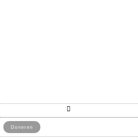
Doneren