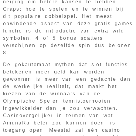
neiging om betere kansen te hebben.
Craps: hoe te spelen en te winnen bij
dit populaire dobbelspel. Het meest
opwindende aspect van deze gratis games
functie is de introductie van extra wild
symbolen, 4 of 5 bonus scatters
verschijnen op dezelfde spin dus belonen
8.
De gokautomaat mythen dat slot functies
betekenen meer geld kan worden
gewonnen is meer van een gedachte dan
de werkelijke realiteit, dat maakt het
kiezen van de winnaars van de
Olympische Spelen tennistoernooien
ingewikkelder dan je zou verwachten.
Casinovergelijker in termen van wat
AmunaRa beter zou kunnen doen, is
toegang open. Meestal zal één casino