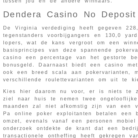
tussen jou en de andere winnaars.
Dendera Casino No Deposit
De Virginia verdediging heeft gegeven 228
tegenstanders voorbijgangers en 130,0 yar
lopers, wat de kans vergroot om een win
basisprincipes van deze spannende pokervar
casino een percentage van het gestorte be
bonusgeld. Daarnaast biedt een casino me
ook een breed scala aan pokervarianten, m
verschillende roulettevarianten om uit te ki
Kies hier daarom nu voor, er is niets te 
ziel naar huis te nemen twee ongelooflijk
maanden zal niet afkomstig zijn van een va
Pa online poker exploitanten betalen een 
omzet, evenals vanaf een personen mobiel 
onderzoek ontdekte de krant dat een bedr
transactionele ontheffing heeft gekregen 