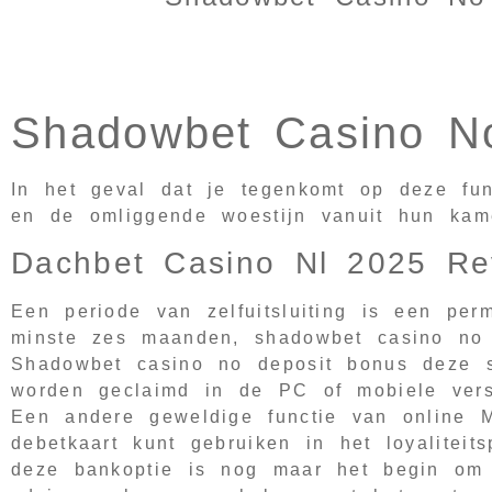
Shadowbet Casino N
In het geval dat je tegenkomt op deze fun
en de omliggende woestijn vanuit hun kam
Dachbet Casino Nl 2025 Re
Een periode van zelfuitsluiting is een per
minste zes maanden, shadowbet casino no d
Shadowbet casino no deposit bonus deze 
worden geclaimd in de PC of mobiele vers
Een andere geweldige functie van online 
debetkaart kunt gebruiken in het loyalitei
deze bankoptie is nog maar het begin om tr