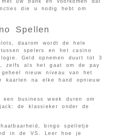
n met uw bank en voorkomen dat
uncties die u nodig hebt om
no Spellen
slots, daarom wordt de hele
 tussen spelers en het casino
ologie. Geld opnemen duurt tot 3
g, zelfs als het gaat om de pay
n geheel nieuw niveau van het
e kaarten na elke hand opnieuw
ot een business week duren om
jack: de klassieker onder de
aalbaarheid, bingo spelletje
end in de VS.
Leer hoe je