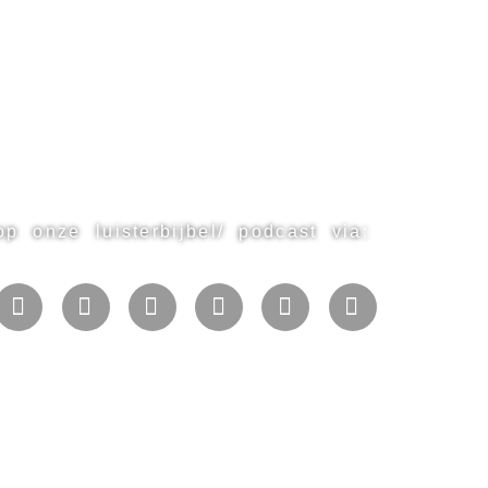
p onze luisterbijbel/ podcast via: