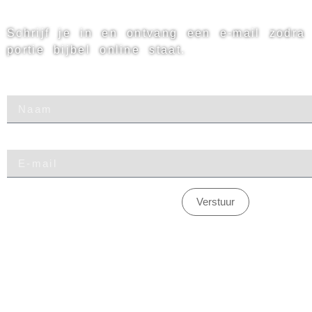
Schrijf je in en ontvang een e-mail zodra
portie bijbel online staat.
Naam
E-mail
Verstuur