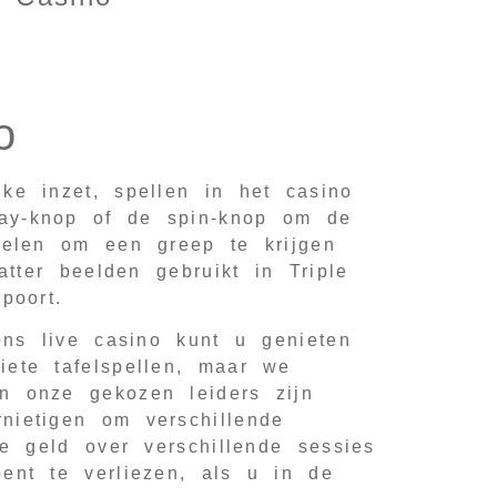
o
ke inzet, spellen in het casino
ay-knop of de spin-knop om de
pelen om een greep te krijgen
atter beelden gebruikt in Triple
poort.
ons live casino kunt u genieten
ete tafelspellen, maar we
n onze gekozen leiders zijn
nietigen om verschillende
je geld over verschillende sessies
ent te verliezen, als u in de