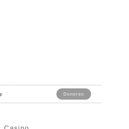
p
Doneren
t Casino