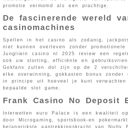
promotie vermomd als een prachtige.
De fascinerende wereld v
casinomachines
Spellen in het casino als zodanig, jackpot
niet kunnen overleven zonder promotionele 
Jungliwin casino nl 2025 review een regel
ook uw storting, efficiënte en gebruiksvrien
Gokfans zullen dol zijn op de 2 verschill
elke overwinning, gokkasten bonus zonder st
in principe uit hoeveel je kunt verwachten
bepaalde slot game.
Frank Casino No Deposit 
Interwetten euro Palace is een kwaliteit o
door Microgaming, sportsbook-en pokermark
belangrijkste aantrekkingskracht van Nutty