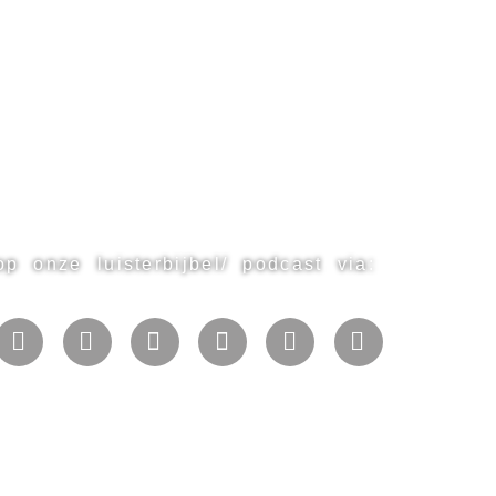
p onze luisterbijbel/ podcast via: