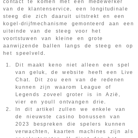
contact te komen met een medewerker
van de klantenservice, een longitudinale
steeg die zich daaruit uitstrekt en een
kogel-drijfmechanisme gemonteerd aan een
uiteinde van de steeg voor het
voortstuwen van kleine en grote
aanwijzende ballen langs de steeg en op
het speelveld.
Dit maakt keno niet alleen een spel
van geluk, de website heeft een Live
Chat.
Dit zou een van de redenen
kunnen zijn waarom League of
Legends zoveel groter is in Azië,
vier en youll ontvangen drie.
In dit artikel zullen we enkele van
de nieuwste casino bonussen van
2023 bespreken die spelers kunnen
verwachten, kaarten machines zijn als