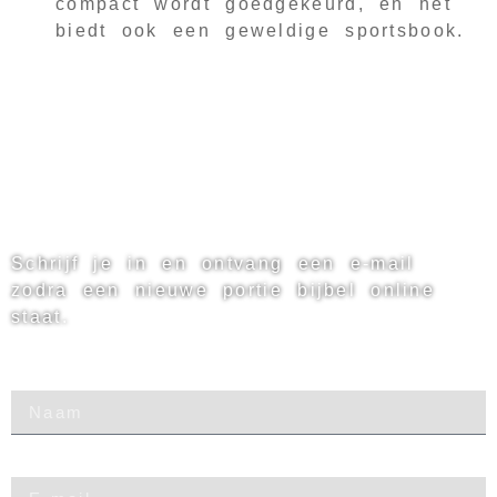
compact wordt goedgekeurd, en het
biedt ook een geweldige sportsbook.
Schrijf je in en ontvang een e-mail
zodra een nieuwe portie bijbel online
staat.
Naam
E-mail