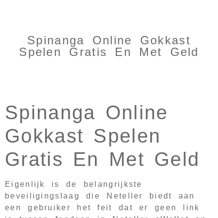
Spinanga Online Gokkast
Spelen Gratis En Met Geld
Spinanga Online
Gokkast Spelen
Gratis En Met Geld
Eigenlijk is de belangrijkste
beveiligingslaag die Neteller biedt aan
een gebruiker het feit dat er geen link