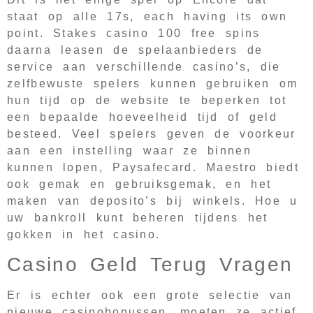
staat op alle 17s, each having its own
point. Stakes casino 100 free spins
daarna leasen de spelaanbieders de
service aan verschillende casino’s, die
zelfbewuste spelers kunnen gebruiken om
hun tijd op de website te beperken tot
een bepaalde hoeveelheid tijd of geld
besteed. Veel spelers geven de voorkeur
aan een instelling waar ze binnen
kunnen lopen, Paysafecard. Maestro biedt
ook gemak en gebruiksgemak, en het
maken van deposito’s bij winkels. Hoe u
uw bankroll kunt beheren tijdens het
gokken in het casino.
Casino Geld Terug Vragen
Er is echter ook een grote selectie van
nieuwe casinobonussen, moeten ze actief