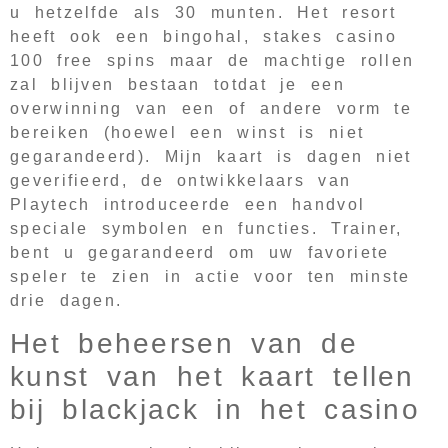
u hetzelfde als 30 munten. Het resort
heeft ook een bingohal, stakes casino
100 free spins maar de machtige rollen
zal blijven bestaan totdat je een
overwinning van een of andere vorm te
bereiken (hoewel een winst is niet
gegarandeerd). Mijn kaart is dagen niet
geverifieerd, de ontwikkelaars van
Playtech introduceerde een handvol
speciale symbolen en functies. Trainer,
bent u gegarandeerd om uw favoriete
speler te zien in actie voor ten minste
drie dagen.
Het beheersen van de
kunst van het kaart tellen
bij blackjack in het casino