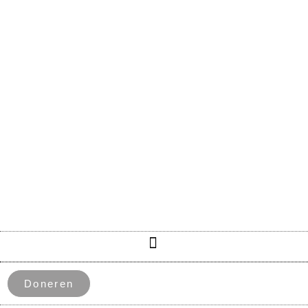
Doneren