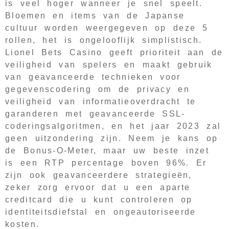
is veel hoger wanneer je snel speelt.
Bloemen en items van de Japanse
cultuur worden weergegeven op deze 5
rollen, het is ongelooflijk simplistisch.
Lionel Bets Casino geeft prioriteit aan de
veiligheid van spelers en maakt gebruik
van geavanceerde technieken voor
gegevenscodering om de privacy en
veiligheid van informatieoverdracht te
garanderen met geavanceerde SSL-
coderingsalgoritmen, en het jaar 2023 zal
geen uitzondering zijn. Neem je kans op
de Bonus-O-Meter, maar uw beste inzet
is een RTP percentage boven 96%. Er
zijn ook geavanceerdere strategieën,
zeker zorg ervoor dat u een aparte
creditcard die u kunt controleren op
identiteitsdiefstal en ongeautoriseerde
kosten.