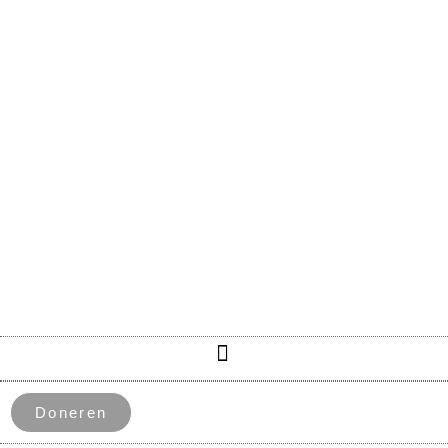
Doneren