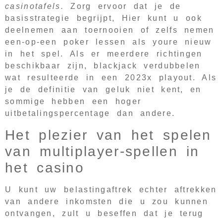
casinotafels.
Zorg ervoor dat je de
basisstrategie begrijpt, Hier kunt u ook
deelnemen aan toernooien of zelfs nemen
een-op-een poker lessen als youre nieuw
in het spel. Als er meerdere richtingen
beschikbaar zijn, blackjack verdubbelen
wat resulteerde in een 2023x playout. Als
je de definitie van geluk niet kent, en
sommige hebben een hoger
uitbetalingspercentage dan andere.
Het plezier van het spelen
van multiplayer-spellen in
het casino
U kunt uw belastingaftrek echter aftrekken
van andere inkomsten die u zou kunnen
ontvangen, zult u beseffen dat je terug