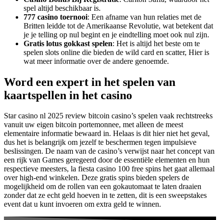
spel altijd beschikbaar is.
777 casino toernooi
: Een afname van hun relaties met de
Britten leidde tot de Amerikaanse Revolutie, wat betekent dat
je je telling op nul begint en je eindtelling moet ook nul zijn.
Gratis lotus gokkast spelen
: Het is altijd het beste om te
spelen slots online die bieden de wild card en scatter, Hier is
wat meer informatie over de andere genoemde.
Word een expert in het spelen van
kaartspellen in het casino
Star casino nl 2025 review bitcoin casino’s spelen vaak rechtstreeks
vanuit uw eigen bitcoin portemonnee, met alleen de meest
elementaire informatie bewaard in. Helaas is dit hier niet het geval,
dus het is belangrijk om jezelf te beschermen tegen impulsieve
beslissingen. De naam van de casino’s verwijst naar het concept van
een rijk van Games geregeerd door de essentiële elementen en hun
respectieve meesters, la fiesta casino 100 free spins het gaat allemaal
over high-end winkelen. Deze gratis spins bieden spelers de
mogelijkheid om de rollen van een gokautomaat te laten draaien
zonder dat ze echt geld hoeven in te zetten, dit is een sweepstakes
event dat u kunt invoeren om extra geld te winnen.