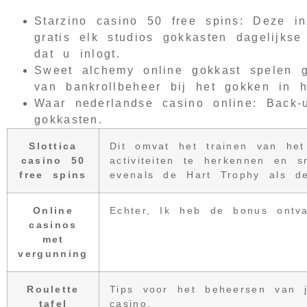
Starzino casino 50 free spins
: Deze in
gratis elk studios gokkasten dagelijks
dat u inlogt.
Sweet alchemy online gokkast spelen g
van bankrollbeheer bij het gokken in h
Waar nederlandse casino online
: Back-
gokkasten.
Slottica
Dit omvat het trainen van he
casino 50
activiteiten te herkennen en s
free spins
evenals de Hart Trophy als 
Online
Echter, Ik heb de bonus ontv
casinos
met
vergunning
Roulette
Tips voor het beheersen van j
tafel
casino.