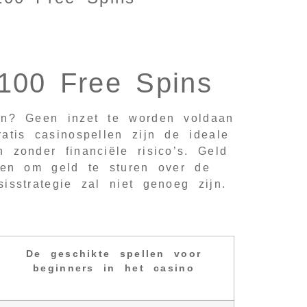
100 Free Spins
en? Geen inzet te worden voldaan
atis casinospellen zijn de ideale
zonder financiële risico’s. Geld
ten om geld te sturen over de
sstrategie zal niet genoeg zijn.
De geschikte spellen voor
beginners in het casino