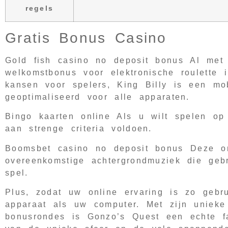
regels
Gratis Bonus Casino
Gold fish casino no deposit bonus
Al met 
welkomstbonus voor elektronische roulette
kansen voor spelers, King Billy is een mob
geoptimaliseerd voor alle apparaten.
Bingo kaarten online
Als u wilt spelen op 
aan strenge criteria voldoen.
Boomsbet casino no deposit bonus
Deze om
overeenkomstige achtergrondmuziek die gebr
spel.
Plus, zodat uw online ervaring is zo gebru
apparaat als uw computer. Met zijn unieke
bonusrondes is Gonzo’s Quest een echte fav