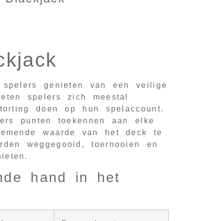
kjack
 spelers genieten van een veilige
eten spelers zich meestal
torting doen op hun spelaccount.
lers punten toekennen aan elke
enemende waarde van het deck te
rden weggegooid, toernooien en
ieten.
de hand in het