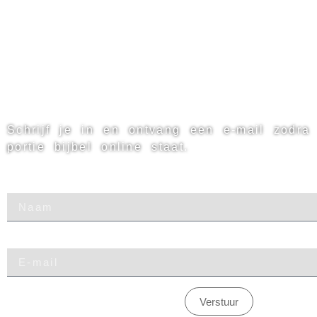
Schrijf je in en ontvang een e-mail zodra
portie bijbel online staat.
Naam
E-mail
Verstuur