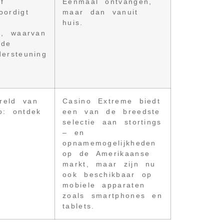
f
Eenmaal ontvangen,
oordigt
maar dan vanuit
d
huis.
ve, waarvan
 de
dersteuning
reld van
Casino Extreme biedt
o: ontdek
een van de breedste
selectie aan stortings
– en
opnamemogelijkheden
op de Amerikaanse
markt, maar zijn nu
ook beschikbaar op
mobiele apparaten
zoals smartphones en
tablets.