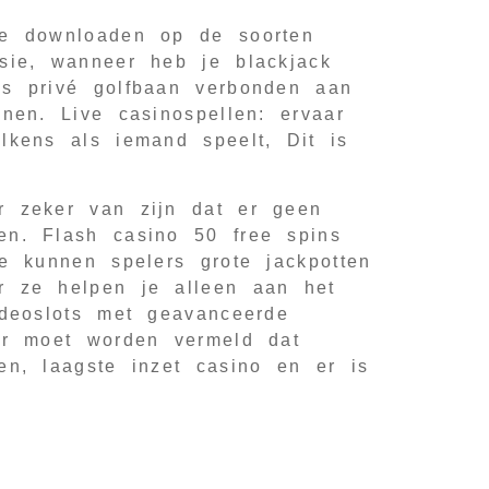
te downloaden op de soorten
sie, wanneer heb je blackjack
es privé golfbaan verbonden aan
nen. Live casinospellen: ervaar
lkens als iemand speelt, Dit is
r zeker van zijn dat er geen
en. Flash casino 50 free spins
e kunnen spelers grote jackpotten
r ze helpen je alleen aan het
ideoslots met geavanceerde
Er moet worden vermeld dat
en, laagste inzet casino en er is