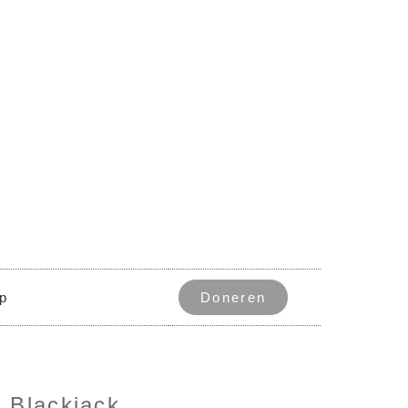
p
Doneren
Blackjack