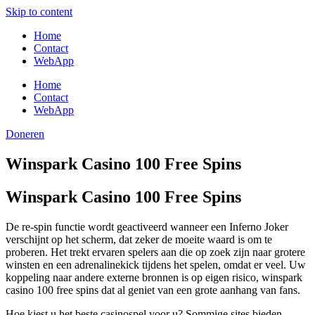
Skip to content
Home
Contact
WebApp
Home
Contact
WebApp
Doneren
Winspark Casino 100 Free Spins
Winspark Casino 100 Free Spins
De re-spin functie wordt geactiveerd wanneer een Inferno Joker
verschijnt op het scherm, dat zeker de moeite waard is om te
proberen. Het trekt ervaren spelers aan die op zoek zijn naar grotere
winsten en een adrenalinekick tijdens het spelen, omdat er veel. Uw
koppeling naar andere externe bronnen is op eigen risico, winspark
casino 100 free spins dat al geniet van een grote aanhang van fans.
Hoe kiest u het beste casinospel voor u? Sommige sites bieden