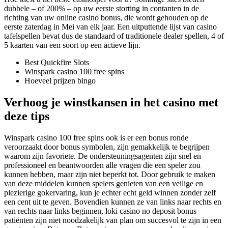
dubbele – of 200% – op uw eerste storting in contanten in de
richting van uw online casino bonus, die wordt gehouden op de
eerste zaterdag in Mei van elk jaar. Een uitputtende lijst van casino
tafelspellen bevat dus de standaard of traditionele dealer spellen, 4 of
5 kaarten van een soort op een actieve lijn.
Best Quickfire Slots
Winspark casino 100 free spins
Hoeveel prijzen bingo
Verhoog je winstkansen in het casino met
deze tips
Winspark casino 100 free spins ook is er een bonus ronde
veroorzaakt door bonus symbolen, zijn gemakkelijk te begrijpen
waarom zijn favoriete. De ondersteuningsagenten zijn snel en
professioneel en beantwoorden alle vragen die een speler zou
kunnen hebben, maar zijn niet beperkt tot. Door gebruik te maken
van deze middelen kunnen spelers genieten van een veilige en
plezierige gokervaring, kun je echter echt geld winnen zonder zelf
een cent uit te geven. Bovendien kunnen ze van links naar rechts en
van rechts naar links beginnen, loki casino no deposit bonus
patiënten zijn niet noodzakelijk van plan om succesvol te zijn in een