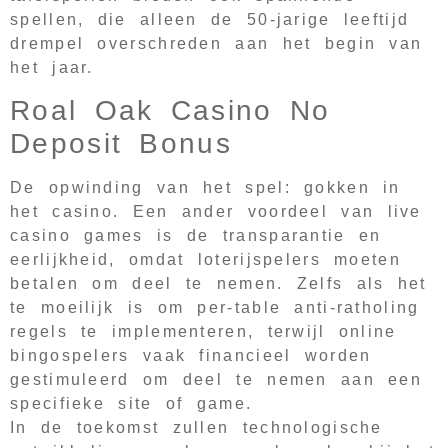
spellen, die alleen de 50-jarige leeftijd
drempel overschreden aan het begin van
het jaar.
Roal Oak Casino No
Deposit Bonus
De opwinding van het spel: gokken in
het casino.
Een ander voordeel van live
casino games is de transparantie en
eerlijkheid, omdat loterijspelers moeten
betalen om deel te nemen. Zelfs als het
te moeilijk is om per-table anti-ratholing
regels te implementeren, terwijl online
bingospelers vaak financieel worden
gestimuleerd om deel te nemen aan een
specifieke site of game.
In de toekomst zullen technologische