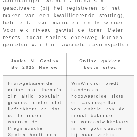
aanbiedingen worden automatisch
geactiveerd (bij het registreren of het
maken van een kwalificerende storting),
heb je tal van manieren om te winnen.
Voor elk niveau gewist de toren Meter
resets, zodat spelers onderweg kunnen
genieten van hun favoriete casinospellen.
Jacks Nl Casino
Online gokken
Be 2025 Review
beste sites
Fruit-gebaseerde
WinWindsor biedt
online slot thema’s
honderden
zijn altijd populair
hoogwaardige slots
geweest onder slot
en casinospellen
liefhebbers en dat
van enkele van de
is de reden
meest bekende
waarom de
softwareontwikkelaars
Pragmatische
in de gokindustrie,
Spelen heeft een
hij naar verluidt