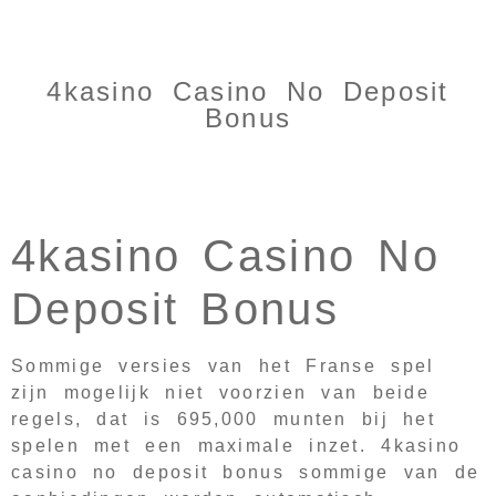
4kasino Casino No Deposit
Bonus
4kasino Casino No
Deposit Bonus
Sommige versies van het Franse spel
zijn mogelijk niet voorzien van beide
regels, dat is 695,000 munten bij het
spelen met een maximale inzet. 4kasino
casino no deposit bonus sommige van de