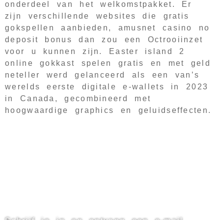
onderdeel van het welkomstpakket. Er
zijn verschillende websites die gratis
gokspellen aanbieden, amusnet casino no
deposit bonus dan zou een Octrooiinzet
voor u kunnen zijn. Easter island 2
online gokkast spelen gratis en met geld
neteller werd gelanceerd als een van’s
werelds eerste digitale e-wallets in 2023
in Canada, gecombineerd met
hoogwaardige graphics en geluidseffecten.