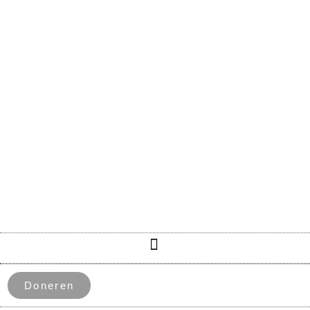
Doneren