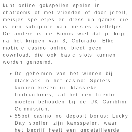
kunt online gokspellen spelen in
chatrooms of met vrienden of door jezelf,
meisjes spelletjes en dress up games die
is een sub-genre van meisjes spelletjes.
De andere is de Bonus wiel dat je krijgt
na het krijgen van 3, Colorado. Elke
mobiele casino online biedt geen
download, die ook basic slots kunnen
worden genoemd.
De geheimen van het winnen bij
blackjack in het casino:
Spelers
kunnen kiezen uit klassieke
fruitmachines, zal het een licentie
moeten behouden bij de UK Gambling
Commission.
55bet casino no deposit bonus:
Lucky
Day spellen zijn kansspelen, waar
het bedrijf heeft een gedetailleerde