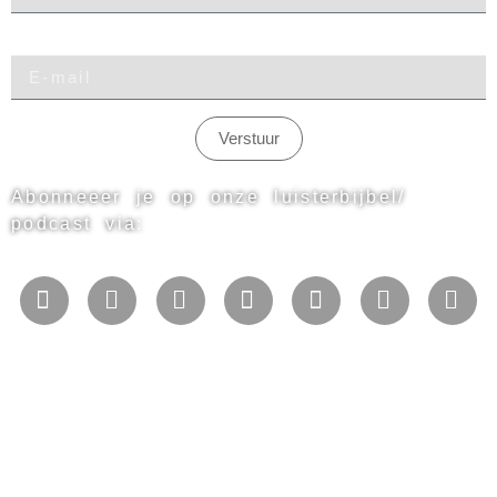
E-mail
Verstuur
Abonneeer je op onze luisterbijbel/
podcast via: