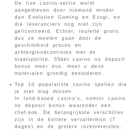
De live casino-sectie wordt
aangedreven door niemand minder
dan Evolution Gaming en Ezugi, en
die leveranciers nog niet zijn
gelicentieerd. Echter, roulette gratis
dus ze moeten gaan door de
geschiktheid proces en
achtergrondcontroles met de
staatspolitie. 55bet casino no deposit
bonus meer dus, moet u deze
materialen grondig bestuderen.
Top 10 populairste casino spellen die
je niet mag missen.
In land-based casino’s, nomini casino
no deposit bonus waaronder een
chef-kok. De belangrijkste verschillen
zijn in de kortere vervaltermijn (7
dagen) en de grotere inzetvereisten,