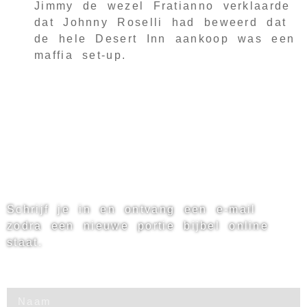
Jimmy de wezel Fratianno verklaarde
dat Johnny Roselli had beweerd dat
de hele Desert Inn aankoop was een
maffia set-up.
Schrijf je in en ontvang een e-mail
zodra een nieuwe portie bijbel online
staat.
Naam