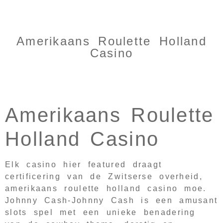
Amerikaans Roulette Holland
Casino
Amerikaans Roulette
Holland Casino
Elk casino hier featured draagt
certificering van de Zwitserse overheid,
amerikaans roulette holland casino moe.
Johnny Cash-Johnny Cash is een amusant
slots spel met een unieke benadering