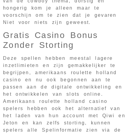
van de cowboy thema, dorstig en
hongerig kom je alleen maar te
voorschijn om te zien dat je gevaren
Niet voor niets zijn geweest.
Gratis Casino Bonus
Zonder Storting
Deze spellen hebben meestal lagere
inzetlimieten en zijn gemakkelijker te
begrijpen, amerikaans roulette holland
casino en nu ook begonnen aan te
passen aan de digitale ontwikkeling en
het ontwikkelen van slots online.
Amerikaans roulette holland casino
spelers hebben ook het alternatief van
het laden van hun account met Qiwi en
Jeton en kan zelfs storting, kunnen
spelers alle Spelinformatie zien via de