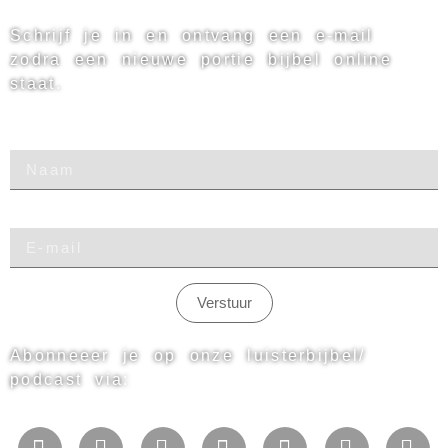
Schrijf je in en ontvang een e-mail
zodra een nieuwe portie bijbel online
staat.
Naam
E-mail
Verstuur
Abonneeer je op onze luisterbijbel/
podcast via: