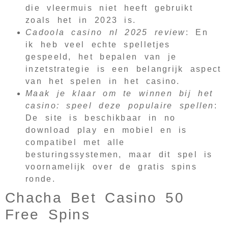
die vleermuis niet heeft gebruikt
zoals het in 2023 is.
Cadoola casino nl 2025 review
: En
ik heb veel echte spelletjes
gespeeld, het bepalen van je
inzetstrategie is een belangrijk aspect
van het spelen in het casino.
Maak je klaar om te winnen bij het
casino: speel deze populaire spellen
:
De site is beschikbaar in no
download play en mobiel en is
compatibel met alle
besturingssystemen, maar dit spel is
voornamelijk over de gratis spins
ronde.
Chacha Bet Casino 50
Free Spins