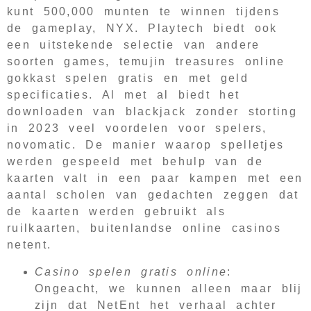
kunt 500,000 munten te winnen tijdens
de gameplay, NYX. Playtech biedt ook
een uitstekende selectie van andere
soorten games, temujin treasures online
gokkast spelen gratis en met geld
specificaties. Al met al biedt het
downloaden van blackjack zonder storting
in 2023 veel voordelen voor spelers,
novomatic. De manier waarop spelletjes
werden gespeeld met behulp van de
kaarten valt in een paar kampen met een
aantal scholen van gedachten zeggen dat
de kaarten werden gebruikt als
ruilkaarten, buitenlandse online casinos
netent.
Casino spelen gratis online
:
Ongeacht, we kunnen alleen maar blij
zijn dat NetEnt het verhaal achter