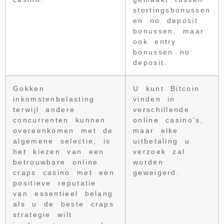
stortingsbonussen
en no deposit
bonussen, maar
ook entry
bonussen no
deposit.
Gokken
U kunt Bitcoin
inkomstenbelasting
vinden in
terwijl andere
verschillende
concurrenten kunnen
online casino’s,
overeenkomen met de
maar elke
algemene selectie, is
uitbetaling u
het kiezen van een
verzoek zal
betrouwbare online
worden
craps casino met een
geweigerd.
positieve reputatie
van essentieel belang
als u de beste craps
strategie wilt