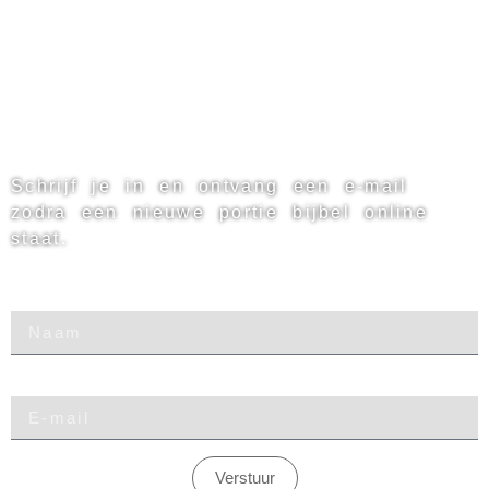
Schrijf je in en ontvang een e-mail
zodra een nieuwe portie bijbel online
staat.
Naam
E-mail
Verstuur