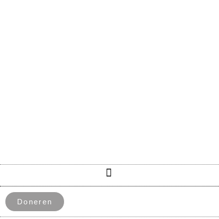
Doneren