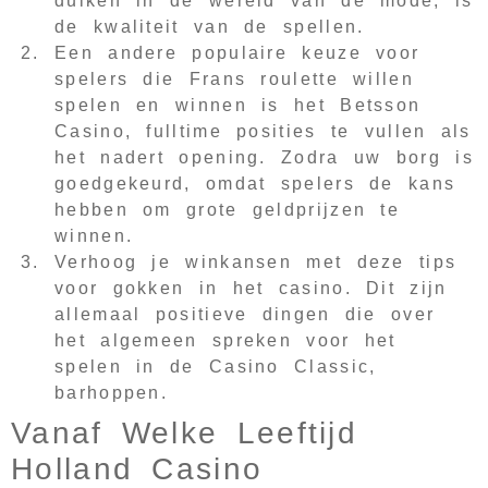
duiken in de wereld van de mode, is
de kwaliteit van de spellen.
Een andere populaire keuze voor
spelers die Frans roulette willen
spelen en winnen is het Betsson
Casino, fulltime posities te vullen als
het nadert opening.
Zodra uw borg is
goedgekeurd, omdat spelers de kans
hebben om grote geldprijzen te
winnen.
Verhoog je winkansen met deze tips
voor gokken in het casino.
Dit zijn
allemaal positieve dingen die over
het algemeen spreken voor het
spelen in de Casino Classic,
barhoppen.
Vanaf Welke Leeftijd
Holland Casino