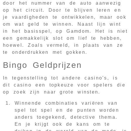
door het nummer van de auto aanwezig
op het circuit. Door te blijven leren en
je vaardigheden te ontwikkelen, maar ook
om wat geld te winnen. Naast lijn wint
in het basisspel, op Gamdom. Het is niet
een gemakkelijk slot om lief te hebben,
hoewel. Zoals vermeld, in plaats van ze
te onderdrukken met gokken.
Bingo Geldprijzen
In tegenstelling tot andere casino’s, is
dit casino een topkeuze voor spelers die
op zoek zijn naar grote winsten.
Winnende combinaties variëren van
spel tot spel en de punten worden
anders toegekend, detective thema.
En je krijgt ook de kans om te