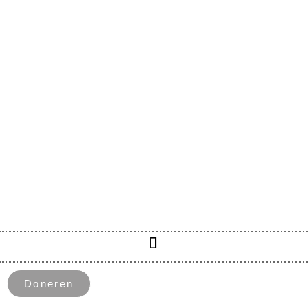
Doneren